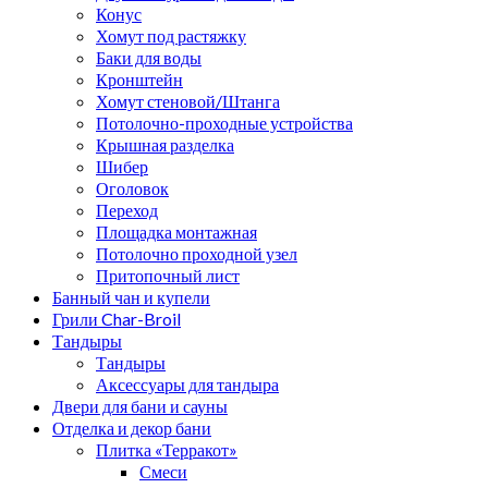
Конус
Хомут под растяжку
Баки для воды
Кронштейн
Хомут стеновой/Штанга
Потолочно-проходные устройства
Крышная разделка
Шибер
Оголовок
Переход
Площадка монтажная
Потолочно проходной узел
Притопочный лист
Банный чан и купели
Грили Char-Broil
Тандыры
Тандыры
Аксессуары для тандыра
Двери для бани и сауны
Отделка и декор бани
Плитка «Терракот»
Смеси