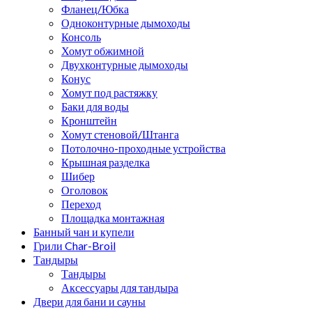
Фланец/Юбка
Одноконтурные дымоходы
Консоль
Хомут обжимной
Двухконтурные дымоходы
Конус
Хомут под растяжку
Баки для воды
Кронштейн
Хомут стеновой/Штанга
Потолочно-проходные устройства
Крышная разделка
Шибер
Оголовок
Переход
Площадка монтажная
Банный чан и купели
Грили Char-Broil
Тандыры
Тандыры
Аксессуары для тандыра
Двери для бани и сауны