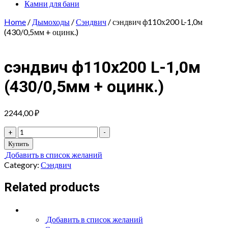
Камни для бани
Home
/
Дымоходы
/
Сэндвич
/ сэндвич ф110х200 L-1,0м
(430/0,5мм + оцинк.)
сэндвич ф110х200 L-1,0м
(430/0,5мм + оцинк.)
2244,00
₽
сэндвич
+
-
ф110х200
Купить
L-
Добавить в список желаний
1,0м
Category:
Сэндвич
(430/0,5мм
+
Related products
оцинк.)
quantity
Добавить в список желаний