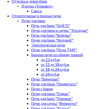
Отделка и декор бани
Плитка «Терракот»
Смеси
Отопительные и банные печи
Печи для бани
Печь для бани "Grill`D"
Печи для бани и сауны "Теплодар"
Печь для бани "Берёзка"
Печи для бани "Везувий"
Электрические печи
Печи для бани "Печи TMF"
Банные печи по объему парной
до 12 куб.м
от 12 до 18 куб.м
от 18 до 24 куб.м
от 24 куб.м
Печи "Бренеран"
Печи для бани "Прометалл"
Печи с баком
Печи для бани "Ермак"
Печь для бани "Паровар"
Печи для сауны "Ферингер"
Печи для бани "Радуга"