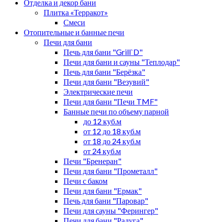
Отделка и декор бани
Плитка «Терракот»
Смеси
Отопительные и банные печи
Печи для бани
Печь для бани "Grill`D"
Печи для бани и сауны "Теплодар"
Печь для бани "Берёзка"
Печи для бани "Везувий"
Электрические печи
Печи для бани "Печи TMF"
Банные печи по объему парной
до 12 куб.м
от 12 до 18 куб.м
от 18 до 24 куб.м
от 24 куб.м
Печи "Бренеран"
Печи для бани "Прометалл"
Печи с баком
Печи для бани "Ермак"
Печь для бани "Паровар"
Печи для сауны "Ферингер"
Печи для бани "Радуга"