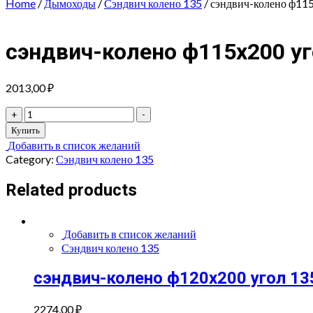
Home
/
Дымоходы
/
Сэндвич колено 135
/ сэндвич-колено ф115
сэндвич-колено ф115х200 уго
2013,00
₽
сэндвич-
+
-
колено
Купить
ф115х200
Добавить в список желаний
угол
Category:
Сэндвич колено 135
135*
(430/0,5мм
Related products
+
нерж.)
quantity
Добавить в список желаний
Сэндвич колено 135
сэндвич-колено ф120х200 угол 135
2274,00
₽