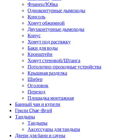
Фланец/Юбка
Одноконтурные дымоходы
Консоль
Хомут обжимной
Двухконтурные дымоходы
Конус
Хомут под растяжку
Баки для воды
Кронштейн
Хомут стеновой/Штанга
Потолочно-проходные устройства
Крышная разделка
Шибер
Оголовок
Переход
Площадка монтажная
Банный чан и купели
Грили Char-Broil
Тандыры
Тандыры
Аксессуары для тандыра
Двери для бани и сауны