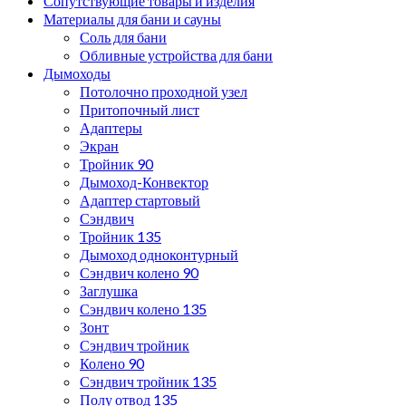
Сопутствующие товары и изделия
Материалы для бани и сауны
Соль для бани
Обливные устройства для бани
Дымоходы
Потолочно проходной узел
Притопочный лист
Адаптеры
Экран
Тройник 90
Дымоход-Конвектор
Адаптер стартовый
Сэндвич
Тройник 135
Дымоход одноконтурный
Сэндвич колено 90
Заглушка
Сэндвич колено 135
Зонт
Сэндвич тройник
Колено 90
Сэндвич тройник 135
Полу отвод 135