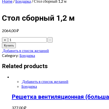
Home
/
Бондарка
/ Стол сборный 1,2 м
Стол сборный 1,2 м
2064,00
₽
Стол
+
-
сборный
Купить
1,2
Добавить в список желаний
м
Category:
Бондарка
quantity
Related products
Добавить в список желаний
Бондарка
Решетка вентиляционная (больша
377,00
₽