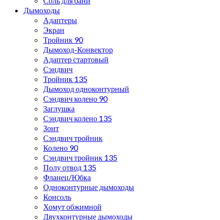
Соль для бани
Дымоходы
Адаптеры
Экран
Тройник 90
Дымоход-Конвектор
Адаптер стартовый
Сэндвич
Тройник 135
Дымоход одноконтурный
Сэндвич колено 90
Заглушка
Сэндвич колено 135
Зонт
Сэндвич тройник
Колено 90
Сэндвич тройник 135
Полу отвод 135
Фланец/Юбка
Одноконтурные дымоходы
Консоль
Хомут обжимной
Двухконтурные дымоходы