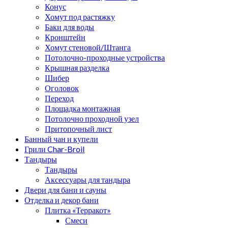
Конус
Хомут под растяжку
Баки для воды
Кронштейн
Хомут стеновой/Штанга
Потолочно-проходные устройства
Крышная разделка
Шибер
Оголовок
Переход
Площадка монтажная
Потолочно проходной узел
Притопочный лист
Банный чан и купели
Грили Char-Broil
Тандыры
Тандыры
Аксессуары для тандыра
Двери для бани и сауны
Отделка и декор бани
Плитка «Терракот»
Смеси