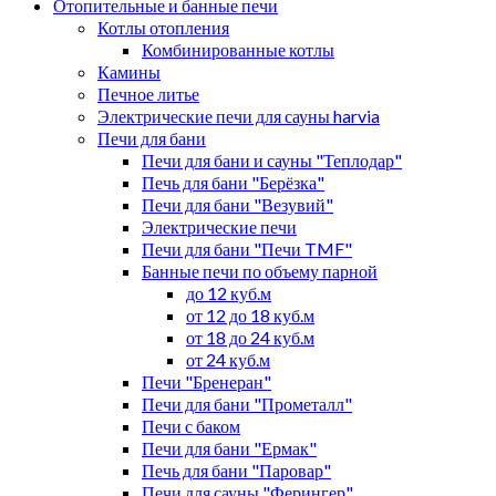
Отопительные и банные печи
Котлы отопления
Комбинированные котлы
Камины
Печное литье
Электрические печи для сауны harvia
Печи для бани
Печи для бани и сауны "Теплодар"
Печь для бани "Берёзка"
Печи для бани "Везувий"
Электрические печи
Печи для бани "Печи TMF"
Банные печи по объему парной
до 12 куб.м
от 12 до 18 куб.м
от 18 до 24 куб.м
от 24 куб.м
Печи "Бренеран"
Печи для бани "Прометалл"
Печи с баком
Печи для бани "Ермак"
Печь для бани "Паровар"
Печи для сауны "Ферингер"