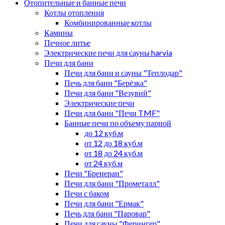
Отопительные и банные печи
Котлы отопления
Комбинированные котлы
Камины
Печное литье
Электрические печи для сауны harvia
Печи для бани
Печи для бани и сауны "Теплодар"
Печь для бани "Берёзка"
Печи для бани "Везувий"
Электрические печи
Печи для бани "Печи TMF"
Банные печи по объему парной
до 12 куб.м
от 12 до 18 куб.м
от 18 до 24 куб.м
от 24 куб.м
Печи "Бренеран"
Печи для бани "Прометалл"
Печи с баком
Печи для бани "Ермак"
Печь для бани "Паровар"
Печи для сауны "Ферингер"