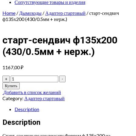
Сопутствующие товары и изделия
Home
/
Дымоходы
/
Адаптер стартовый
/ старт-сендвич
ф135х200 (430/0.5мм + нерж.)
старт-сендвич ф135х200
(430/0.5мм + нерж.)
1167,00
₽
старт-
+
-
сендвич
Купить
ф135х200
Добавить в список желаний
(430/0.5мм
Category:
Адаптер стартовый
+
нерж.)
Description
quantity
Description
Старт-сэндвич по конденсату Феррум ф 135х200 из