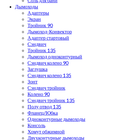
Соль для бани
Дымоходы
Адаптеры
Экран
Тройник 90
Дымоход-Конвектор
Адаптер стартовый
Сэндвич
Тройник 135
Дымоход одноконтурный
Сэндвич колено 90
Заглушка
Сэндвич колено 135
Зонт
Сэндвич тройник
Колено 90
Сэндвич тройник 135
Полу отвод 135
Фланец/Юбка
Одноконтурные дымоходы
Консоль
Хомут обжимной
Двухконтурные дымоходы