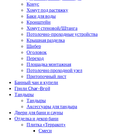
Конус
Хомут под растяжку
Баки для воды
Кронштейн
Хомут стеновой/Штанга
Потолочно-проходные устройства
Крышная разделка
Шибер
Оголовок
Переход
Площадка монтажная
Потолочно проходной узел
Притопочный лист
Банный чан и купели
Грили Char-Broil
Тандыры
Тандыры
Аксессуары для тандыра
Двери для бани и сауны
Отделка и декор бани
Плитка «Терракот»
Смеси