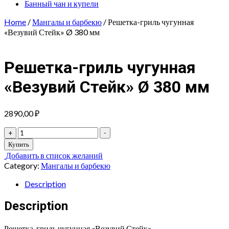
Банный чан и купели
Home
/
Мангалы и барбекю
/ Решетка-гриль чугунная
«Везувий Стейк» Ø 380 мм
Решетка-гриль чугунная
«Везувий Стейк» Ø 380 мм
2890,00
₽
Решетка-
+
-
гриль
Купить
чугунная
Добавить в список желаний
«Везувий
Category:
Мангалы и барбекю
Стейк»
Ø
Description
380
мм
Description
quantity
Решетка-гриль чугунная «Везувий Стейк».