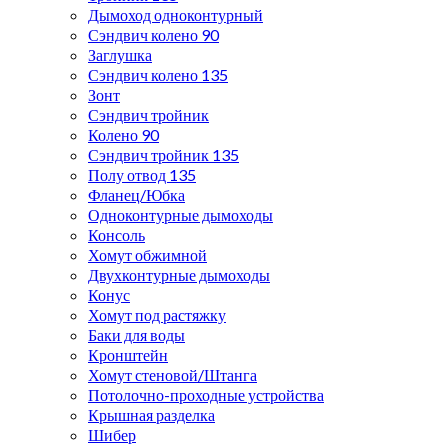
Дымоход одноконтурный
Сэндвич колено 90
Заглушка
Сэндвич колено 135
Зонт
Сэндвич тройник
Колено 90
Сэндвич тройник 135
Полу отвод 135
Фланец/Юбка
Одноконтурные дымоходы
Консоль
Хомут обжимной
Двухконтурные дымоходы
Конус
Хомут под растяжку
Баки для воды
Кронштейн
Хомут стеновой/Штанга
Потолочно-проходные устройства
Крышная разделка
Шибер