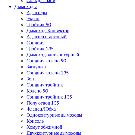
Соль для бани
Дымоходы
Адаптеры
Экран
Тройник 90
Дымоход-Конвектор
Адаптер стартовый
Сэндвич
Тройник 135
Дымоход одноконтурный
Сэндвич колено 90
Заглушка
Сэндвич колено 135
Зонт
Сэндвич тройник
Колено 90
Сэндвич тройник 135
Полу отвод 135
Фланец/Юбка
Одноконтурные дымоходы
Консоль
Хомут обжимной
Двухконтурные дымоходы