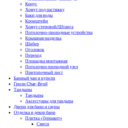
Конус
Хомут под растяжку
Баки для воды
Кронштейн
Хомут стеновой/Штанга
Потолочно-проходные устройства
Крышная разделка
Шибер
Оголовок
Переход
Площадка монтажная
Потолочно проходной узел
Притопочный лист
Банный чан и купели
Грили Char-Broil
Тандыры
Тандыры
Аксессуары для тандыра
Двери для бани и сауны
Отделка и декор бани
Плитка «Терракот»
Смеси