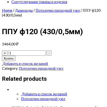
Сопутствующие товары и изделия
Home
/
Дымоходы
/
Потолочно проходной узел
/ ППУ ф120
(430/0,5мм)
ППУ ф120 (430/0,5мм)
1464,00
₽
ППУ
+
-
ф120
Купить
(430/0,5мм)
Добавить в список желаний
quantity
Category:
Потолочно проходной узел
Related products
Добавить в список желаний
Потолочно проходной узел