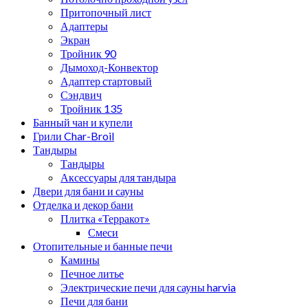
Притопочный лист
Адаптеры
Экран
Тройник 90
Дымоход-Конвектор
Адаптер стартовый
Сэндвич
Тройник 135
Банный чан и купели
Грили Char-Broil
Тандыры
Тандыры
Аксессуары для тандыра
Двери для бани и сауны
Отделка и декор бани
Плитка «Терракот»
Смеси
Отопительные и банные печи
Камины
Печное литье
Электрические печи для сауны harvia
Печи для бани