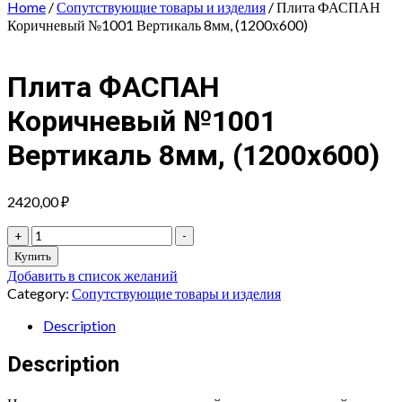
Home
/
Сопутствующие товары и изделия
/ Плита ФАСПАН
Коричневый №1001 Вертикаль 8мм, (1200х600)
Плита ФАСПАН
Коричневый №1001
Вертикаль 8мм, (1200х600)
2420,00
₽
Плита
+
-
ФАСПАН
Купить
Коричневый
Добавить в список желаний
№1001
Category:
Сопутствующие товары и изделия
Вертикаль
8мм,
Description
(1200х600)
quantity
Description