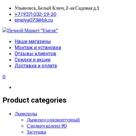
Skip
Ульяновск, Белый Ключ, 2-ая Садовая д.1
to
+7 (937) 032-19-20
content
emelya073@bk.ru
Primary
Наши магазины
Menu
Монтаж и установка
Отзывы клиентов
Скидки и акции
Доставка и оплата
0
Product categories
Дымоходы
Дымоход одноконтурный
Сэндвич колено 90
Заглушка