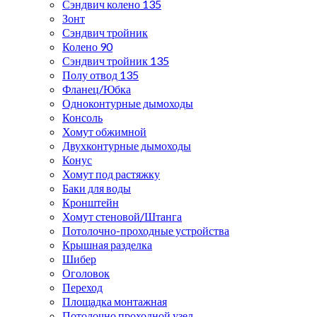
Сэндвич колено 135
Зонт
Сэндвич тройник
Колено 90
Сэндвич тройник 135
Полу отвод 135
Фланец/Юбка
Одноконтурные дымоходы
Консоль
Хомут обжимной
Двухконтурные дымоходы
Конус
Хомут под растяжку
Баки для воды
Кронштейн
Хомут стеновой/Штанга
Потолочно-проходные устройства
Крышная разделка
Шибер
Оголовок
Переход
Площадка монтажная
Потолочно проходной узел