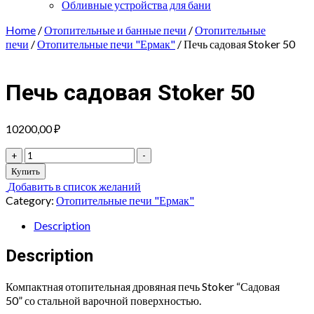
Обливные устройства для бани
Home
/
Отопительные и банные печи
/
Отопительные
печи
/
Отопительные печи "Ермак"
/ Печь садовая Stoker 50
Печь садовая Stoker 50
10200,00
₽
Печь
+
-
садовая
Купить
Stoker
Добавить в список желаний
50
Category:
Отопительные печи "Ермак"
quantity
Description
Description
Компактная отопительная дровяная печь Stoker “Садовая
50” со стальной варочной поверхностью.