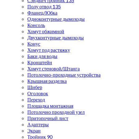
Сэндвич тройник 135
Полу отвод 135
Фланец/Юбка
Одноконтурные дымоходы
Консоль
Хомут обжимной
Двухконтурные дымоходы
Конус
Хомут под растяжку
Баки для воды
Кронштейн
Хомут стеновой/Штанга
Потолочно-проходные устройства
Крышная разделка
Шибер
Оголовок
Переход
Площадка монтажная
Потолочно проходной узел
Притопочный лист
Адаптеры
Экран
Тройник 90