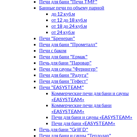
Печи для бани "Печи TMF"
Банные печи по объему парной
до 12 куб.м
от 12 до 18 куб.м
от 18 до 24 куб.м
от 24 куб.м
Печи "Бренеран"
Печи для бани "Прометалл"
Печи с баком
Печи для бани "Ермак"
Печь для бани "Паровар"
Печи для сауны "Ферингер"
Печи для бани "Радуга"
Печи для бани “Гефест”
Печи "EASYSTEAM"
Коммерческие печи для бани и сауны
«EASYSTEAM»
Коммерческие печи для бани
«EASYSTEAM»
Печи для бани и сауны «EASYSTEAM»
Печи для бани «EASYSTEAM»
Печь для бани "Grill`D"
Печи для бани и сауны "Теплодар"