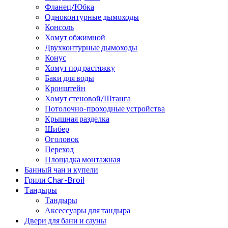
Фланец/Юбка
Одноконтурные дымоходы
Консоль
Хомут обжимной
Двухконтурные дымоходы
Конус
Хомут под растяжку
Баки для воды
Кронштейн
Хомут стеновой/Штанга
Потолочно-проходные устройства
Крышная разделка
Шибер
Оголовок
Переход
Площадка монтажная
Банный чан и купели
Грили Char-Broil
Тандыры
Тандыры
Аксессуары для тандыра
Двери для бани и сауны