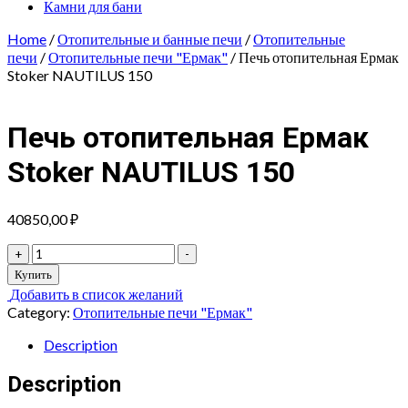
Камни для бани
Home
/
Отопительные и банные печи
/
Отопительные
печи
/
Отопительные печи "Ермак"
/ Печь отопительная Ермак
Stoker NAUTILUS 150
Печь отопительная Ермак
Stoker NAUTILUS 150
40850,00
₽
Печь
+
-
отопительная
Купить
Ермак
Добавить в список желаний
Stoker
Category:
Отопительные печи "Ермак"
NAUTILUS
150
Description
quantity
Description