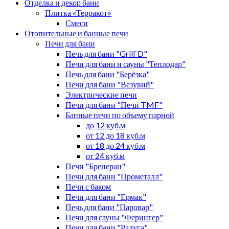
Отделка и декор бани
Плитка «Терракот»
Смеси
Отопительные и банные печи
Печи для бани
Печь для бани "Grill`D"
Печи для бани и сауны "Теплодар"
Печь для бани "Берёзка"
Печи для бани "Везувий"
Электрические печи
Печи для бани "Печи TMF"
Банные печи по объему парной
до 12 куб.м
от 12 до 18 куб.м
от 18 до 24 куб.м
от 24 куб.м
Печи "Бренеран"
Печи для бани "Прометалл"
Печи с баком
Печи для бани "Ермак"
Печь для бани "Паровар"
Печи для сауны "Ферингер"
Печи для бани "Радуга"