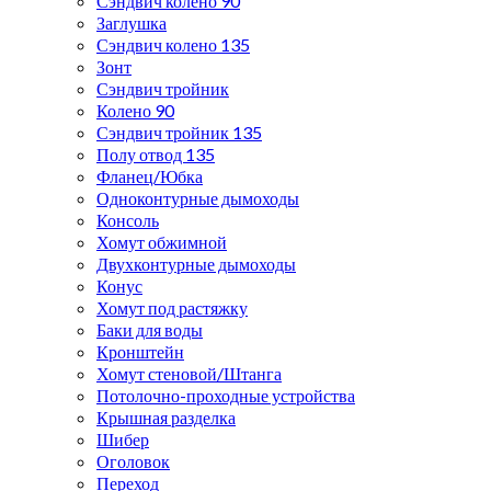
Сэндвич колено 90
Заглушка
Сэндвич колено 135
Зонт
Сэндвич тройник
Колено 90
Сэндвич тройник 135
Полу отвод 135
Фланец/Юбка
Одноконтурные дымоходы
Консоль
Хомут обжимной
Двухконтурные дымоходы
Конус
Хомут под растяжку
Баки для воды
Кронштейн
Хомут стеновой/Штанга
Потолочно-проходные устройства
Крышная разделка
Шибер
Оголовок
Переход