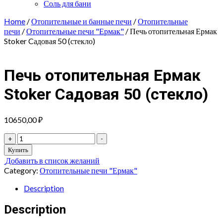
Соль для бани
Home
/
Отопительные и банные печи
/
Отопительные
печи
/
Отопительные печи "Ермак"
/ Печь отопительная Ермак
Stoker Cадовая 50 (стекло)
Печь отопительная Ермак
Stoker Cадовая 50 (стекло)
10650,00
₽
Печь
+
-
отопительная
Купить
Ермак
Добавить в список желаний
Stoker
Category:
Отопительные печи "Ермак"
Cадовая
50
Description
(стекло)
quantity
Description