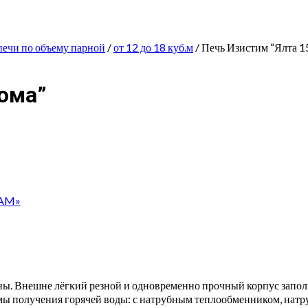
печи по объему парной
/
от 12 до 18 куб.м
/ Печь Изистим “Ялта 1
лома”
EAM»
уны. Внешне лёгкий резной и одновременно прочный корпус запо
емы получения горячей воды: с натрубным теплообменником, нат