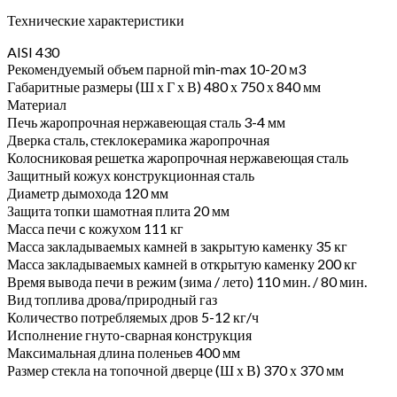
Технические характеристики
AISI 430
Рекомендуемый объем парной min-max 10-20 м3
Габаритные размеры (Ш х Г х В) 480 х 750 х 840 мм
Материал
Печь жаропрочная нержавеющая сталь 3-4 мм
Дверка сталь, стеклокерамика жаропрочная
Колосниковая решетка жаропрочная нержавеющая сталь
Защитный кожух конструкционная сталь
Диаметр дымохода 120 мм
Защита топки шамотная плита 20 мм
Масса печи c кожухом 111 кг
Масса закладываемых камней в закрытую каменку 35 кг
Масса закладываемых камней в открытую каменку 200 кг
Время вывода печи в режим (зима / лето) 110 мин. / 80 мин.
Вид топлива дрова/природный газ
Количество потребляемых дров 5-12 кг/ч
Исполнение гнуто-сварная конструкция
Максимальная длина поленьев 400 мм
Размер стекла на топочной дверце (Ш х В) 370 х 370 мм