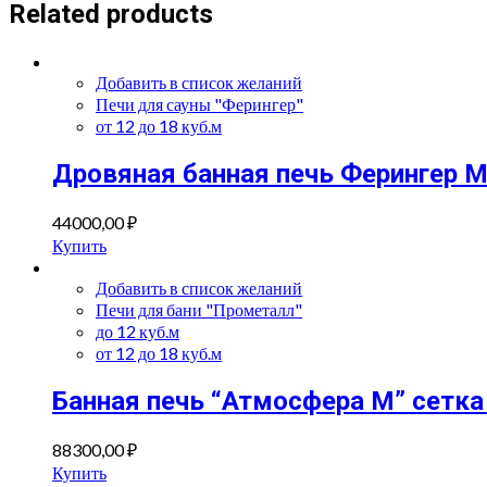
Related products
Добавить в список желаний
Печи для сауны "Ферингер"
от 12 до 18 куб.м
Дровяная банная печь Ферингер М
44000,00
₽
Купить
Добавить в список желаний
Печи для бани "Прометалл"
до 12 куб.м
от 12 до 18 куб.м
Банная печь “Атмосфера М” сетк
88300,00
₽
Купить