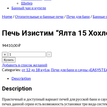
Шибер
Банный чан и купели
Home
/
Отопительные и банные печи
/
Печи для бани
/
Банные 
Печь Изистим “Ялта 15 Хох
94410,00
₽
Печь
+
-
Изистим
Купить
"Ялта
Добавить в список желаний
15
Categories:
от 12 до 18 куб.м
,
Печи для бани и сауны «EASYST
Хохлома"
quantity
Description
Description
Практичный и доступный вариант печей для русской бани и са
печах данной серии есть возможность установки три вида сист