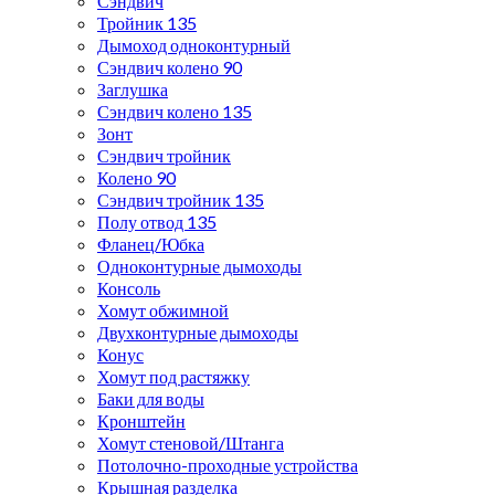
Сэндвич
Тройник 135
Дымоход одноконтурный
Сэндвич колено 90
Заглушка
Сэндвич колено 135
Зонт
Сэндвич тройник
Колено 90
Сэндвич тройник 135
Полу отвод 135
Фланец/Юбка
Одноконтурные дымоходы
Консоль
Хомут обжимной
Двухконтурные дымоходы
Конус
Хомут под растяжку
Баки для воды
Кронштейн
Хомут стеновой/Штанга
Потолочно-проходные устройства
Крышная разделка