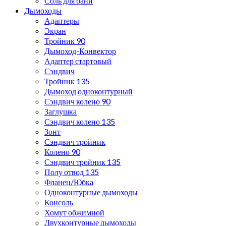
Соль для бани
Дымоходы
Адаптеры
Экран
Тройник 90
Дымоход-Конвектор
Адаптер стартовый
Сэндвич
Тройник 135
Дымоход одноконтурный
Сэндвич колено 90
Заглушка
Сэндвич колено 135
Зонт
Сэндвич тройник
Колено 90
Сэндвич тройник 135
Полу отвод 135
Фланец/Юбка
Одноконтурные дымоходы
Консоль
Хомут обжимной
Двухконтурные дымоходы