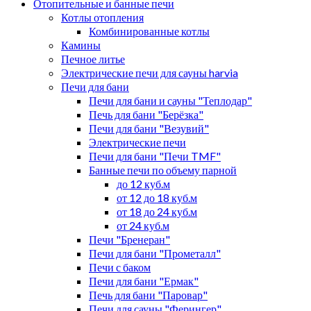
Отопительные и банные печи
Котлы отопления
Комбинированные котлы
Камины
Печное литье
Электрические печи для сауны harvia
Печи для бани
Печи для бани и сауны "Теплодар"
Печь для бани "Берёзка"
Печи для бани "Везувий"
Электрические печи
Печи для бани "Печи TMF"
Банные печи по объему парной
до 12 куб.м
от 12 до 18 куб.м
от 18 до 24 куб.м
от 24 куб.м
Печи "Бренеран"
Печи для бани "Прометалл"
Печи с баком
Печи для бани "Ермак"
Печь для бани "Паровар"
Печи для сауны "Ферингер"