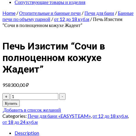
Сопутствующие товары и изделия
Home
/
Отопительные и банные печи
/
Печи для бани
/
Банные
печи по объему парной
/
от 12 до 18 куб.м
/ Печь Изистим
“Сочи в полноценном кожухе Жадеит”
Печь Изистим “Сочи в
полноценном кожухе
Жадеит”
958300,00
₽
Печь
+
-
Изистим
Купить
"Сочи
Добавить в список желаний
в
Categories:
Печи для бани «EASYSTEAM»
,
от 12 до 18 куб.м
,
полноценном
от 18 до 24 куб.м
кожухе
Жадеит"
Description