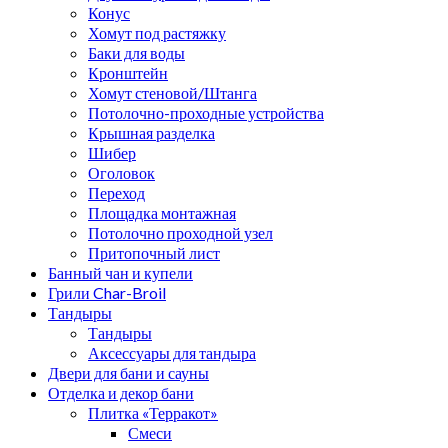
Конус
Хомут под растяжку
Баки для воды
Кронштейн
Хомут стеновой/Штанга
Потолочно-проходные устройства
Крышная разделка
Шибер
Оголовок
Переход
Площадка монтажная
Потолочно проходной узел
Притопочный лист
Банный чан и купели
Грили Char-Broil
Тандыры
Тандыры
Аксессуары для тандыра
Двери для бани и сауны
Отделка и декор бани
Плитка «Терракот»
Смеси