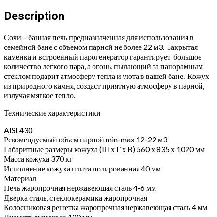
quantity
Description
Сочи – банная печь предназначенная для использования в
семейной бане с объемом парной не более 22 м3. Закрытая
каменка и встроенный парогенератор гарантирует большое
количество легкого пара, а огонь, пылающий за панорамным
стеклом подарит атмосферу тепла и уюта в вашей бане. Кожух
из природного камня, создаст приятную атмосферу в парной,
излучая мягкое тепло.
Технические характеристики
AISI 430
Рекомендуемый объем парной min-max 12-22 м3
Габаритные размеры кожуха (Ш х Г х В) 560 х 835 х 1020 мм
Масса кожуха 370 кг
Исполнение кожуха плита полированная 40 мм
Материал
Печь жаропрочная нержавеющая сталь 4-6 мм
Дверка сталь, стеклокерамика жаропрочная
Колосниковая решетка жаропрочная нержавеющая сталь 4 мм
Диаметр дымохода 120 мм