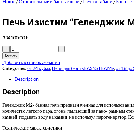
Home
/
Отопительные и банные печи
/
Печи для бани
/
Банные 
Печь Изистим “Геленджик М
334100,00
₽
Печь
+
-
Изистим
Купить
"Геленджик
Добавить в список желаний
М2
Categories:
от 24 куб.м
,
Печи для бани «EASYSTEAM»
,
от 18 до
в
полноценном
Description
кожухе
с
Description
открытым
верхом
Геленджик М2- банная печь предназначенная для использования 
Змеевик"
количество легкого пара, огонь, пылающий за пано- рамным сте
quantity
камней, подавать воду на камни, не используя парогенератор. К
Технические характеристики