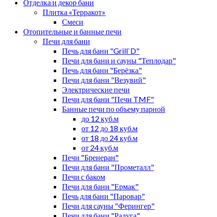
Отделка и декор бани
Плитка «Терракот»
Смеси
Отопительные и банные печи
Печи для бани
Печь для бани "Grill`D"
Печи для бани и сауны "Теплодар"
Печь для бани "Берёзка"
Печи для бани "Везувий"
Электрические печи
Печи для бани "Печи TMF"
Банные печи по объему парной
до 12 куб.м
от 12 до 18 куб.м
от 18 до 24 куб.м
от 24 куб.м
Печи "Бренеран"
Печи для бани "Прометалл"
Печи с баком
Печи для бани "Ермак"
Печь для бани "Паровар"
Печи для сауны "Ферингер"
Печи для бани "Радуга"