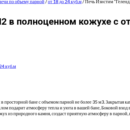
печи по объему парной
/
от 18 до 24 куб.м
/ Печь Изистим “Гелен
2 в полноценном кожухе с 
 24 куб.м
в просторной бане с объемом парной не более 35 м3. Закрытая к
клом подарит атмосферу тепла и уюта в вашей бане, Боковой вход
ожух из природного камня, создаст приятную атмосферу в парной, 