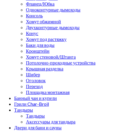
Фланец/Юбка
Одноконтурные дымоходы
Консоль
Хомут обжимной
Двухконтурные дымоходы
Конус
Хомут под растяжку
Баки для воды
Кронштейн
Хомут стеновой/Штанга
Потолочно-проходные устройства
Крышная разделка
Шибер
Оголовок
Переход
Площадка монтажная
Банный чан и купели
Грили Char-Broil
Тандыры
Тандыры
Аксессуары для тандыра
Двери для бани и сауны