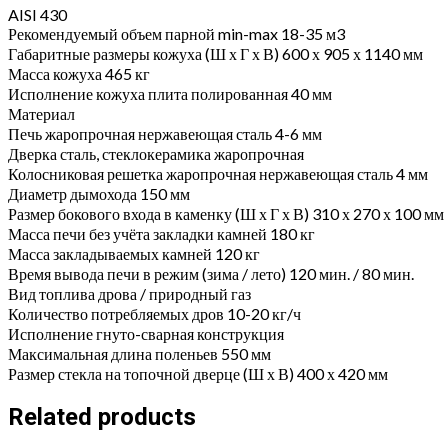
AISI 430
Рекомендуемый объем парной min-max 18-35 м3
Габаритные размеры кожуха (Ш х Г х В) 600 х 905 х 1140 мм
Масса кожуха 465 кг
Исполнение кожуха плита полированная 40 мм
Материал
Печь жаропрочная нержавеющая сталь 4-6 мм
Дверка сталь, стеклокерамика жаропрочная
Колосниковая решетка жаропрочная нержавеющая сталь 4 мм
Диаметр дымохода 150 мм
Размер бокового входа в каменку (Ш х Г х В) 310 х 270 х 100 мм
Масса печи без учёта закладки камней 180 кг
Масса закладываемых камней 120 кг
Время вывода печи в режим (зима / лето) 120 мин. / 80 мин.
Вид топлива дрова / природный газ
Количество потребляемых дров 10-20 кг/ч
Исполнение гнуто-сварная конструкция
Максимальная длина поленьев 550 мм
Размер стекла на топочной дверце (Ш х В) 400 х 420 мм
Related products