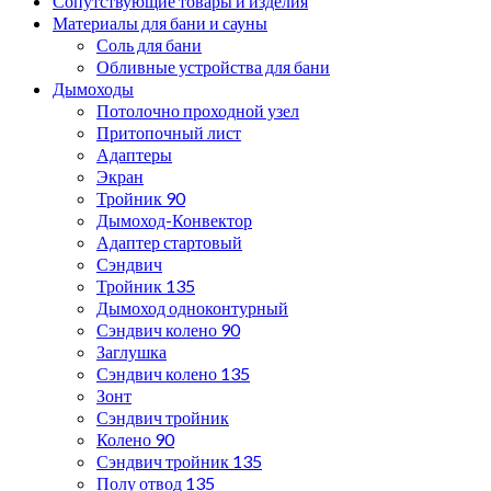
Сопутствующие товары и изделия
Материалы для бани и сауны
Соль для бани
Обливные устройства для бани
Дымоходы
Потолочно проходной узел
Притопочный лист
Адаптеры
Экран
Тройник 90
Дымоход-Конвектор
Адаптер стартовый
Сэндвич
Тройник 135
Дымоход одноконтурный
Сэндвич колено 90
Заглушка
Сэндвич колено 135
Зонт
Сэндвич тройник
Колено 90
Сэндвич тройник 135
Полу отвод 135