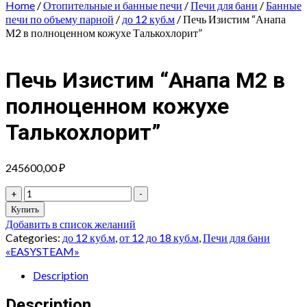
Home
/
Отопительные и банные печи
/
Печи для бани
/
Банные
печи по объему парной
/
до 12 куб.м
/ Печь Изистим “Анапа
М2 в полноценном кожухе Талькохлорит”
Печь Изистим “Анапа М2 в
полноценном кожухе
Талькохлорит”
245600,00
₽
Печь
+
-
Изистим
Купить
"Анапа
Добавить в список желаний
М2
Categories:
до 12 куб.м
,
от 12 до 18 куб.м
,
Печи для бани
в
«EASYSTEAM»
полноценном
кожухе
Description
Талькохлорит"
Description
quantity