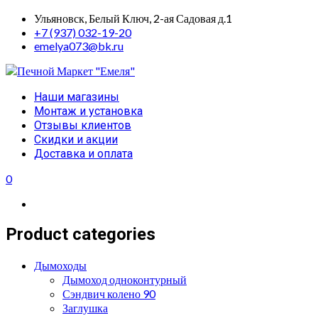
Skip
Ульяновск, Белый Ключ, 2-ая Садовая д.1
to
+7 (937) 032-19-20
content
emelya073@bk.ru
Primary
Наши магазины
Menu
Монтаж и установка
Отзывы клиентов
Скидки и акции
Доставка и оплата
0
Product categories
Дымоходы
Дымоход одноконтурный
Сэндвич колено 90
Заглушка