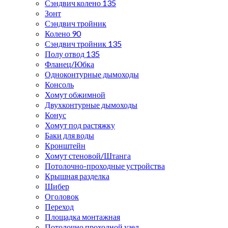
Сэндвич колено 135
Зонт
Сэндвич тройник
Колено 90
Сэндвич тройник 135
Полу отвод 135
Фланец/Юбка
Одноконтурные дымоходы
Консоль
Хомут обжимной
Двухконтурные дымоходы
Конус
Хомут под растяжку
Баки для воды
Кронштейн
Хомут стеновой/Штанга
Потолочно-проходные устройства
Крышная разделка
Шибер
Оголовок
Переход
Площадка монтажная
Потолочно проходной узел