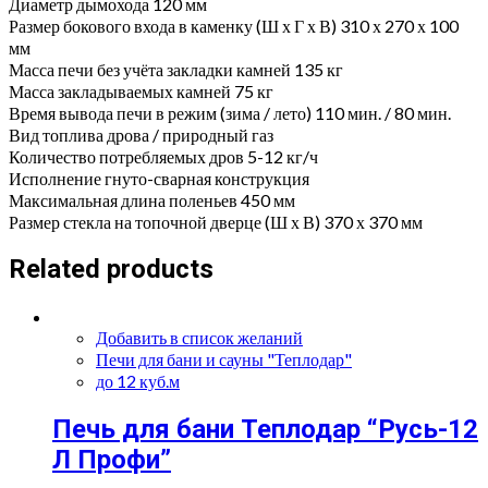
Диаметр дымохода 120 мм
Размер бокового входа в каменку (Ш х Г х В) 310 х 270 х 100
мм
Масса печи без учёта закладки камней 135 кг
Масса закладываемых камней 75 кг
Время вывода печи в режим (зима / лето) 110 мин. / 80 мин.
Вид топлива дрова / природный газ
Количество потребляемых дров 5-12 кг/ч
Исполнение гнуто-сварная конструкция
Максимальная длина поленьев 450 мм
Размер стекла на топочной дверце (Ш х В) 370 х 370 мм
Related products
Добавить в список желаний
Печи для бани и сауны "Теплодар"
до 12 куб.м
Печь для бани Теплодар “Русь-12
Л Профи”