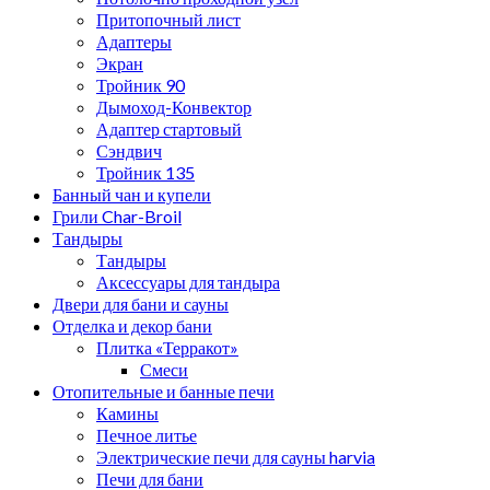
Притопочный лист
Адаптеры
Экран
Тройник 90
Дымоход-Конвектор
Адаптер стартовый
Сэндвич
Тройник 135
Банный чан и купели
Грили Char-Broil
Тандыры
Тандыры
Аксессуары для тандыра
Двери для бани и сауны
Отделка и декор бани
Плитка «Терракот»
Смеси
Отопительные и банные печи
Камины
Печное литье
Электрические печи для сауны harvia
Печи для бани