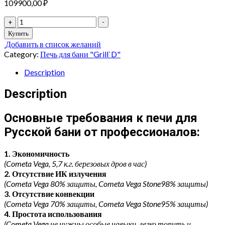
109900,00
₽
ПЕЧЬ
+
-
ДЛЯ
Купить
БАНИ
Добавить в список желаний
Cometa
Category:
Печь для бани "Grill`D"
180
Vega
Description
Long
Window
Description
Max,
Stone
Основные требования к печи для
Grill`D
(сталь)
Русской бани от профессионалов:
quantity
1. Экономичность
(Cometa Vega, 5,7 к.г. березовых дров в час)
2. Отсутствие ИК излучения
(Cometa Vega 80% защиты, Cometa Vega Stone98% защиты)
3. Отсутствие конвекции
(Cometa Vega 70% защиты, Cometa Vega Stone95% защиты)
4. Простота использования
(Cometa Vega не нужны особые навыки, легко топить и