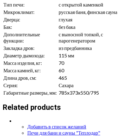
Тип печи:
с открытой каменкой
Микроклимат:
русская баня, финская сауна
Дверца:
глухая
Бак:
без бака
Дополнительные
с выносной топкой, с
функции:
парогенератором
Закладка дров:
из предбанника
Диаметр дымохода:
115 мм
Масса изделия, кг:
70
Масса камней, кг:
60
Длина дров, см:
465
Серия:
Сахара
Габаритные размеры, мм:
785x373x550/795
Related products
Добавить в список желаний
Печи для бани и сауны "Теплодар"