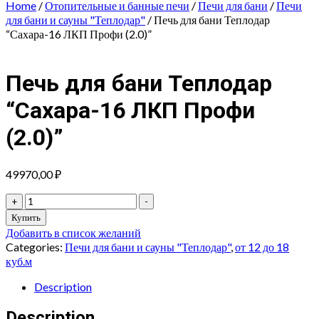
Home
/
Отопительные и банные печи
/
Печи для бани
/
Печи
для бани и сауны "Теплодар"
/ Печь для бани Теплодар
“Сахара-16 ЛКП Профи (2.0)”
Печь для бани Теплодар
“Сахара-16 ЛКП Профи
(2.0)”
49970,00
₽
Печь
+
-
для
Купить
бани
Добавить в список желаний
Теплодар
Categories:
Печи для бани и сауны "Теплодар"
,
от 12 до 18
"Сахара-16
куб.м
ЛКП
Профи
Description
(2.0)"
quantity
Description