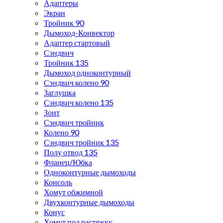
Адаптеры
Экран
Тройник 90
Дымоход-Конвектор
Адаптер стартовый
Сэндвич
Тройник 135
Дымоход одноконтурный
Сэндвич колено 90
Заглушка
Сэндвич колено 135
Зонт
Сэндвич тройник
Колено 90
Сэндвич тройник 135
Полу отвод 135
Фланец/Юбка
Одноконтурные дымоходы
Консоль
Хомут обжимной
Двухконтурные дымоходы
Конус
Хомут под растяжку