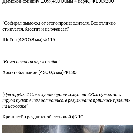
Дымоход-сэндвич 1,0м (430 0,8мм + нерж.) Ф130х200
“Собирал дымоход от этого производителя. Все отлично
стыкуется, блестит и не ржавеет.”
Шибер (430 0,8 мм) Ф115
“Качественная нержавейка”
Хомут обжимной (430 0,5 мм) Ф130
“Для трубы 215мм лучше брать хомут на 220.я думал, что
труба будет в нем болтаться, в результате пришлось править
на наждаке”
Кронштейн раздвижной стеновой ф210