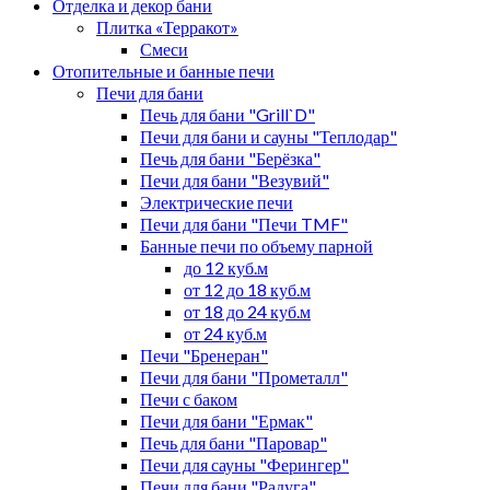
Отделка и декор бани
Плитка «Терракот»
Смеси
Отопительные и банные печи
Печи для бани
Печь для бани "Grill`D"
Печи для бани и сауны "Теплодар"
Печь для бани "Берёзка"
Печи для бани "Везувий"
Электрические печи
Печи для бани "Печи TMF"
Банные печи по объему парной
до 12 куб.м
от 12 до 18 куб.м
от 18 до 24 куб.м
от 24 куб.м
Печи "Бренеран"
Печи для бани "Прометалл"
Печи с баком
Печи для бани "Ермак"
Печь для бани "Паровар"
Печи для сауны "Ферингер"
Печи для бани "Радуга"