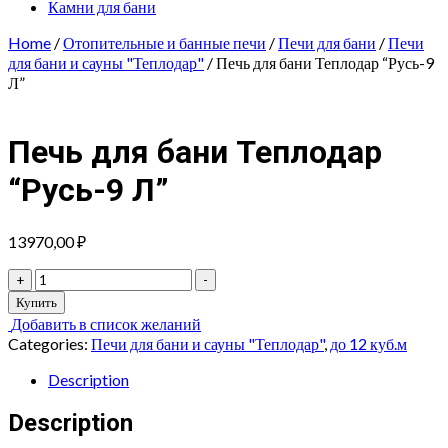
Камни для бани
Home
/
Отопительные и банные печи
/
Печи для бани
/
Печи
для бани и сауны "Теплодар"
/ Печь для бани Теплодар “Русь-9
Л”
Печь для бани Теплодар
“Русь-9 Л”
13970,00
₽
Печь
+
-
для
Купить
бани
Добавить в список желаний
Теплодар
Categories:
Печи для бани и сауны "Теплодар"
,
до 12 куб.м
"Русь-9
Л"
Description
quantity
Description