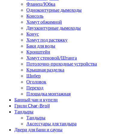
Фланец/Юбка
Одноконтурные дымоходы
Консоль
Хомут обжимной
Двухконтурные дымоходы
Конус
Хомут под растяжку
Баки для воды
Кронштейн
Хомут стеновой/Штанга
Потолочно-проходные устройства
Крышная разделка
Шибер
Оголовок
Переход
Площадка монтажная
Банный чан и купели
Грили Char-Broil
Тандыры
Тандыры
Аксессуары для тандыра
Двери для бани и сауны