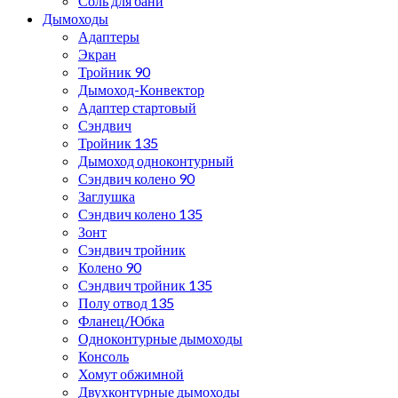
Соль для бани
Дымоходы
Адаптеры
Экран
Тройник 90
Дымоход-Конвектор
Адаптер стартовый
Сэндвич
Тройник 135
Дымоход одноконтурный
Сэндвич колено 90
Заглушка
Сэндвич колено 135
Зонт
Сэндвич тройник
Колено 90
Сэндвич тройник 135
Полу отвод 135
Фланец/Юбка
Одноконтурные дымоходы
Консоль
Хомут обжимной
Двухконтурные дымоходы