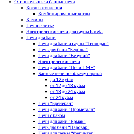
Отопительные и банные печи
Котлы отопления
Комбинированные котлы
Камины
Печное литье
Электрические печи для сауны harvia
Печи для бани
Печи для бани и сауны "Теплодар"
Печь для бани "Берёзка"
Печи для бани "Везувий"
Электрические печи
Печи для бани "Печи TMF"
Банные печи по объему парной
до 12 куб.м
от 12 до 18 куб.м
от 18 до 24 куб.м
от 24 куб.м
Печи "Бренеран"
Печи для бани "Прометалл"
Печи с баком
Печи для бани "Ермак"
Печь для бани "Паровар"
Печи для сауны "Ферингер"