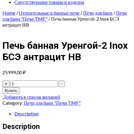
Сопутствующие товары и изделия
Home
/
Отопительные и банные печи
/
Печи для бани
/
Печи
для бани "Печи TMF"
/ Печь банная Уренгой-2 Inox БСЭ
антрацит НВ
Печь банная Уренгой-2 Inox
БСЭ антрацит НВ
25999,00
₽
Печь
+
-
банная
Купить
Уренгой-2
Добавить в список желаний
Inox
Category:
Печи для бани "Печи TMF"
БСЭ
антрацит
Description
НВ
quantity
Description