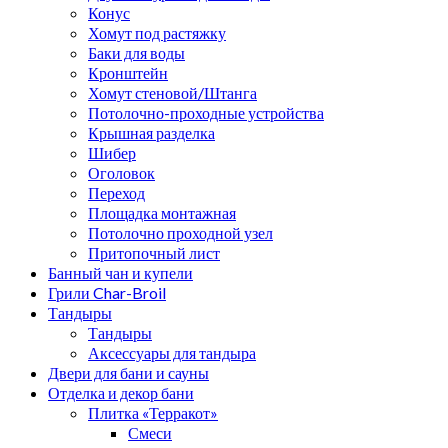
Конус
Хомут под растяжку
Баки для воды
Кронштейн
Хомут стеновой/Штанга
Потолочно-проходные устройства
Крышная разделка
Шибер
Оголовок
Переход
Площадка монтажная
Потолочно проходной узел
Притопочный лист
Банный чан и купели
Грили Char-Broil
Тандыры
Тандыры
Аксессуары для тандыра
Двери для бани и сауны
Отделка и декор бани
Плитка «Терракот»
Смеси