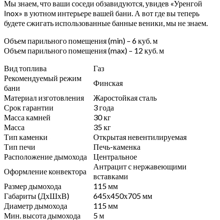
Мы знаем, что ваши соседи обзавидуются, увидев «Уренгой
Inox» в уютном интерьере вашей бани. А вот где вы теперь
будете сжигать использованные банные веники, мы не знаем.
Объем парильного помещения (min) – 6 куб. м
Объем парильного помещения (max) – 12 куб. м
Вид топлива
Газ
Рекомендуемый режим
Финская
бани
Материал изготовления
Жаростойкая сталь
Срок гарантии
3 года
Масса камней
30 кг
Масса
35 кг
Тип каменки
Открытая невентилируемая
Тип печи
Печь-каменка
Расположение дымохода
Центральное
Антрацит с нержавеющими
Оформление конвектора
вставками
Размер дымохода
115 мм
Габариты (ДхШхВ)
645х450х705 мм
Диаметр дымохода
115 мм
Мин. высота дымохода
5 м