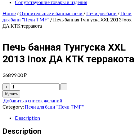
Сопутствующие товары и изделия
Home
/
Отопительные и банные печи
/
Печи для бани
/
Печи
для бани "Печи TMF"
/ Печь банная Тунгуска XXL 2013 Inox
ДА КТК терракота
Печь банная Тунгуска XXL
2013 Inox ДА КТК терракота
36899,00
₽
Печь
+
-
банная
Купить
Тунгуска
Добавить в список желаний
XXL
Category:
Печи для бани "Печи TMF"
2013
Inox
Description
ДА
КТК
Description
терракота