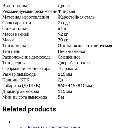
quantity
Вид топлива
Дрова
Рекомендуемый режим бани
Финская
Материал изготовления
Жаростойкая сталь
Срок гарантии
3 года
Объем топки
61 л
Масса камней
92 кг
Масса
70 кг
Тип каменки
Открытая невентилируемая
Тип печи
Печь-каменка
Расположение дымохода
Смещённое
Тип дверцы
Дверь без стекла
Оформление конвектора
Терракота
Размер дымохода
115 мм
Наличие КТК
Да
Габариты (ДхШхВ)
860х415х810 мм
Диаметр дымохода
115 мм
Мин. высота дымохода
5 м
Related products
Добавить в список желаний