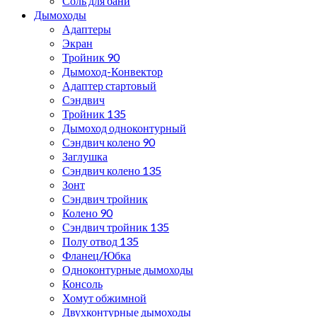
Соль для бани
Дымоходы
Адаптеры
Экран
Тройник 90
Дымоход-Конвектор
Адаптер стартовый
Сэндвич
Тройник 135
Дымоход одноконтурный
Сэндвич колено 90
Заглушка
Сэндвич колено 135
Зонт
Сэндвич тройник
Колено 90
Сэндвич тройник 135
Полу отвод 135
Фланец/Юбка
Одноконтурные дымоходы
Консоль
Хомут обжимной
Двухконтурные дымоходы