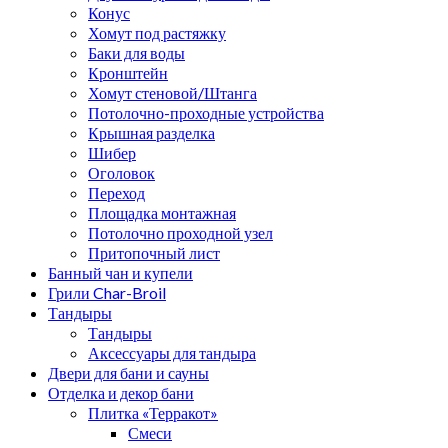
Конус
Хомут под растяжку
Баки для воды
Кронштейн
Хомут стеновой/Штанга
Потолочно-проходные устройства
Крышная разделка
Шибер
Оголовок
Переход
Площадка монтажная
Потолочно проходной узел
Притопочный лист
Банный чан и купели
Грили Char-Broil
Тандыры
Тандыры
Аксессуары для тандыра
Двери для бани и сауны
Отделка и декор бани
Плитка «Терракот»
Смеси