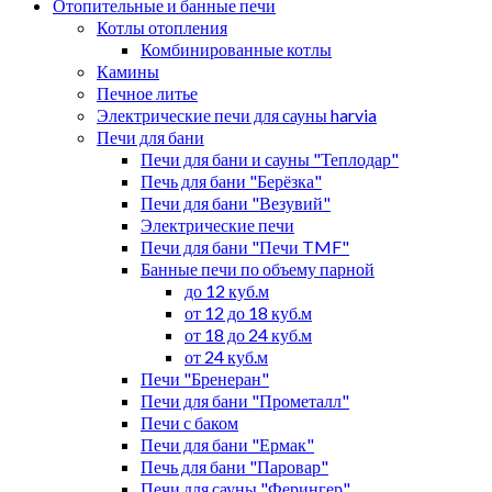
Отопительные и банные печи
Котлы отопления
Комбинированные котлы
Камины
Печное литье
Электрические печи для сауны harvia
Печи для бани
Печи для бани и сауны "Теплодар"
Печь для бани "Берёзка"
Печи для бани "Везувий"
Электрические печи
Печи для бани "Печи TMF"
Банные печи по объему парной
до 12 куб.м
от 12 до 18 куб.м
от 18 до 24 куб.м
от 24 куб.м
Печи "Бренеран"
Печи для бани "Прометалл"
Печи с баком
Печи для бани "Ермак"
Печь для бани "Паровар"
Печи для сауны "Ферингер"