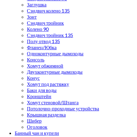
Заглушка
Сэндвич колено 135
Зонт
Сэндвич тройник
Колено 90
Сэндвич тройник 135
Полу отвод 135
Фланец/Юбка
Одноконтурные дымоходы
Консоль
Хомут обжимной
Двухконтурные дымоходы
Конус
Хомут под растяжку
Баки для воды
Кронштейн
Хомут стеновой/Штанга
Потолочно-проходные устройства
Крышная разделка
Шибер
Оголовок
Банный чан и купели