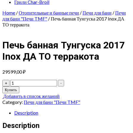
Грили Char-Broil
Home
/
Отопительные и банные печи
/
Печи для бани
/
Печи
для бани "Печи TMF"
/ Печь банная Тунгуска 2017 Inox ДА
ТО терракота
Печь банная Тунгуска 2017
Inox ДА ТО терракота
29599,00
₽
Печь
+
-
банная
Купить
Тунгуска
Добавить в список желаний
2017
Category:
Печи для бани "Печи TMF"
Inox
ДА
Description
ТО
терракота
Description
quantity