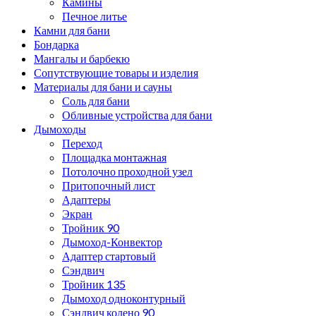
Камины
Печное литье
Камни для бани
Бондарка
Мангалы и барбекю
Сопутствующие товары и изделия
Материалы для бани и сауны
Соль для бани
Обливные устройства для бани
Дымоходы
Переход
Площадка монтажная
Потолочно проходной узел
Притопочный лист
Адаптеры
Экран
Тройник 90
Дымоход-Конвектор
Адаптер стартовый
Сэндвич
Тройник 135
Дымоход одноконтурный
Сэндвич колено 90