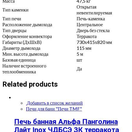
Масса
47,5 кг
Открытая
Тип каменки
невентилируемая
Тип печи
Печь-каменка
Расположение дымохода
Центральное
Тип дверцы
Дверь без стекла
Оформление конвектора
Терракота
Габариты (ДхШхВ)
730х415х820 мм
Диаметр дымохода
115 мм
Мин. высота дымохода
5 м
Базовая единица
шт
Наличие встроенного
Да
теплообменника
Related products
Добавить в список желаний
Печи для бани "Печи TMF"
Печь банная Альфа Панголина
Лайт Inox ЧДБСЭ ЗК терракота