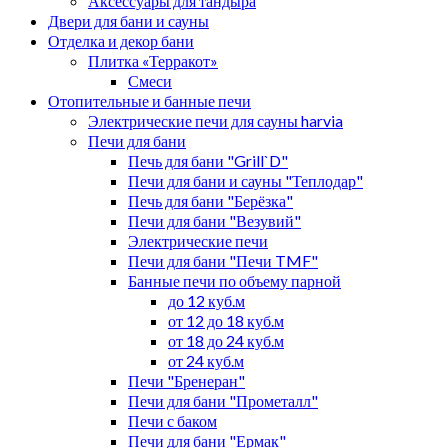
Аксессуары для тандыра
Двери для бани и сауны
Отделка и декор бани
Плитка «Терракот»
Смеси
Отопительные и банные печи
Электрические печи для сауны harvia
Печи для бани
Печь для бани "Grill`D"
Печи для бани и сауны "Теплодар"
Печь для бани "Берёзка"
Печи для бани "Везувий"
Электрические печи
Печи для бани "Печи TMF"
Банные печи по объему парной
до 12 куб.м
от 12 до 18 куб.м
от 18 до 24 куб.м
от 24 куб.м
Печи "Бренеран"
Печи для бани "Прометалл"
Печи с баком
Печи для бани "Ермак"