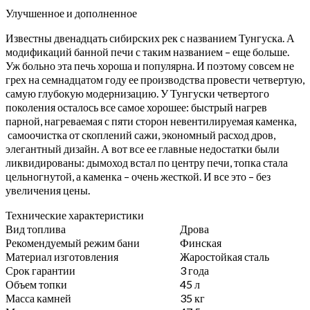
Улучшенное и дополненное
Известны двенадцать сибирских рек с названием Тунгуска. А
модификаций банной печи с таким названием – еще больше.
Уж больно эта печь хороша и популярна. И поэтому совсем не
грех на семнадцатом году ее производства провести четвертую,
самую глубокую модернизацию. У Тунгуски четвертого
поколения осталось все самое хорошее: быстрый нагрев
парной, нагреваемая с пяти сторон невентилируемая каменка,
самоочистка от скоплений сажи, экономный расход дров,
элегантный дизайн. А вот все ее главные недостатки были
ликвидированы: дымоход встал по центру печи, топка стала
цельногнутой, а каменка – очень жесткой. И все это – без
увеличения цены.
Технические характеристики
Вид топлива
Дрова
Рекомендуемый режим бани
Финская
Материал изготовления
Жаростойкая сталь
Срок гарантии
3 года
Объем топки
45 л
Масса камней
35 кг