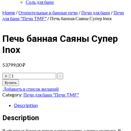
Соль для бани
Home
/
Отопительные и банные печи
/
Печи для бани
/
Печи
для бани "Печи TMF"
/ Печь банная Саяны Супер Inox
Печь банная Саяны Супер
Inox
53799,00
₽
Печь
+
-
банная
Купить
Саяны
Добавить в список желаний
Супер
Category:
Печи для бани "Печи TMF"
Inox
quantity
Description
Description
В обычных банных печах камни внутри, а печка снаружи. В