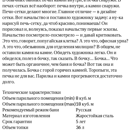
печах-сетках всё наоборот: печка внутри, а камни снаружи.
Печи-сетки делают многие. Главное отличие — в дизайне
сетки. Вот начальство и поставило художнику задачу: а ну-ка
нарисуй печь-сетку, да чтоб красиво, понимаешь! Он
порисовал и, волнуясь, показал начальству первые эскизы.
Начальство посмотрело-посмотрело — и давай критиковать.
Это что, говорит, попугайская клетка? А это что, офисная урна?
А это что, обезьянник для отделения милиции? В общем, не
оставили камня на камне. Обидеть художника легко. Он и
обиделся, полез в бочку, так сказать. В бочку… Бочка… Что
может быть органичнее, чем баня и бочка? Вот так она и
получилась. Бочка с горой горячих камней. Торопыги, эта
печка не для вас. Парилка и камни прогреваются достаточно
долго.
Технические характеристики
Объем парильного помещения (min)
8
куб. м
Объем парильного помещения (max)
18
куб. м
Рекомендуемый режим бани
Русская
Материал изготовления
Жаростойкая сталь
Срок гарантии
5 лет
Объем топки
36 л