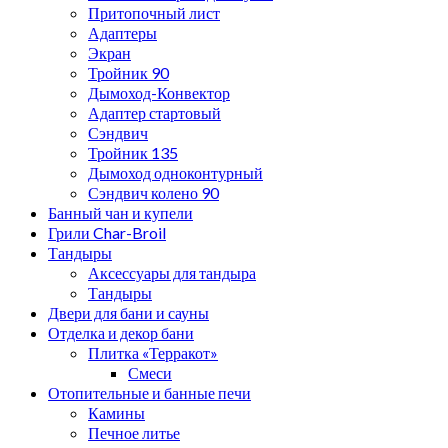
Притопочный лист
Адаптеры
Экран
Тройник 90
Дымоход-Конвектор
Адаптер стартовый
Сэндвич
Тройник 135
Дымоход одноконтурный
Сэндвич колено 90
Банный чан и купели
Грили Char-Broil
Тандыры
Аксессуары для тандыра
Тандыры
Двери для бани и сауны
Отделка и декор бани
Плитка «Терракот»
Смеси
Отопительные и банные печи
Камины
Печное литье