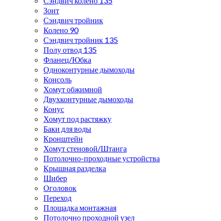
Сэндвич колено 135
Зонт
Сэндвич тройник
Колено 90
Сэндвич тройник 135
Полу отвод 135
Фланец/Юбка
Одноконтурные дымоходы
Консоль
Хомут обжимной
Двухконтурные дымоходы
Конус
Хомут под растяжку
Баки для воды
Кронштейн
Хомут стеновой/Штанга
Потолочно-проходные устройства
Крышная разделка
Шибер
Оголовок
Переход
Площадка монтажная
Потолочно проходной узел