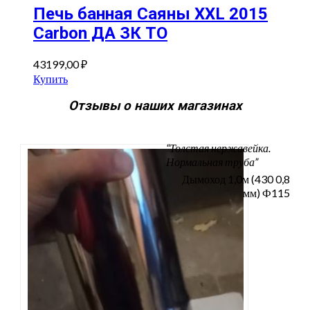
Печь банная Саяны XXL 2015
Сarbon ДА ЗК ТО
43199,00
₽
Купить
Отзывы о наших магазинах
“Толстая нержавейка.
Нормальная труба”
Дымоход 1,0м (430 0,8
мм) Ф115