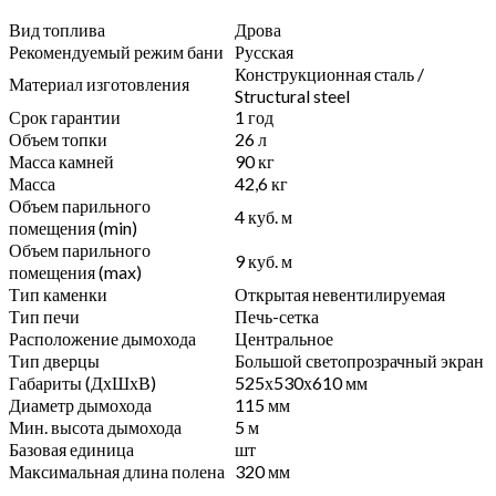
Вид топлива
Дрова
Рекомендуемый режим бани
Русская
Конструкционная сталь /
Материал изготовления
Structural steel
Срок гарантии
1 год
Объем топки
26 л
Масса камней
90 кг
Масса
42,6 кг
Объем парильного
4 куб. м
помещения (min)
Объем парильного
9 куб. м
помещения (max)
Тип каменки
Открытая невентилируемая
Тип печи
Печь-сетка
Расположение дымохода
Центральное
Тип дверцы
Большой светопрозрачный экран
Габариты (ДхШхВ)
525х530х610 мм
Диаметр дымохода
115 мм
Мин. высота дымохода
5 м
Базовая единица
шт
Максимальная длина полена
320 мм