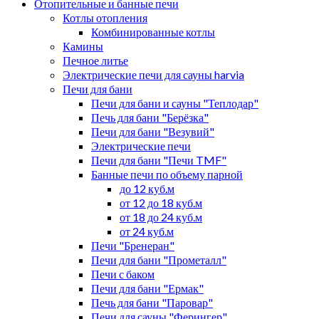
Отопительные и банные печи
Котлы отопления
Комбинированные котлы
Камины
Печное литье
Электрические печи для сауны harvia
Печи для бани
Печи для бани и сауны "Теплодар"
Печь для бани "Берёзка"
Печи для бани "Везувий"
Электрические печи
Печи для бани "Печи TMF"
Банные печи по объему парной
до 12 куб.м
от 12 до 18 куб.м
от 18 до 24 куб.м
от 24 куб.м
Печи "Бренеран"
Печи для бани "Прометалл"
Печи с баком
Печи для бани "Ермак"
Печь для бани "Паровар"
Печи для сауны "Ферингер"