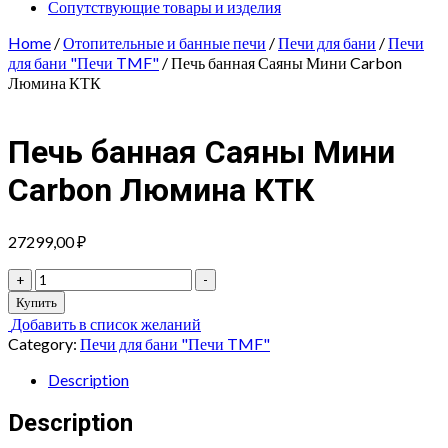
Сопутствующие товары и изделия
Home
/
Отопительные и банные печи
/
Печи для бани
/
Печи
для бани "Печи TMF"
/ Печь банная Саяны Мини Carbon
Люмина КТК
Печь банная Саяны Мини
Carbon Люмина КТК
27299,00
₽
Печь
+
-
банная
Купить
Саяны
Добавить в список желаний
Мини
Category:
Печи для бани "Печи TMF"
Carbon
Люмина
Description
КТК
quantity
Description