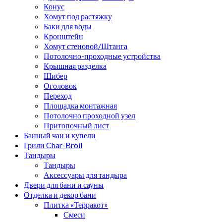
Конус
Хомут под растяжку
Баки для воды
Кронштейн
Хомут стеновой/Штанга
Потолочно-проходные устройства
Крышная разделка
Шибер
Оголовок
Переход
Площадка монтажная
Потолочно проходной узел
Притопочный лист
Банный чан и купели
Грили Char-Broil
Тандыры
Тандыры
Аксессуары для тандыра
Двери для бани и сауны
Отделка и декор бани
Плитка «Терракот»
Смеси