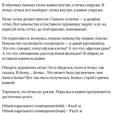
В обычных банных печах камни внутри, а печка снаружи. В
печах-сетках всё наоборот: печка внутри, а камни снаружи.
Печи-сетки делают многие. Главное отличие — в дизайне
сетки. Вот начальство и поставило художнику задачу: а ну-ка
нарисуй печь-сетку, да чтоб красиво, понимаешь!
Он порисовал и, волнуясь, показал начальству первые эскизы.
Начальство посмотрело-посмотрело — и давай критиковать.
Это что, говорит, попугайская клетка? А это что, офисная урна?
А это что, обезьянник для отделения милиции? В общем, не
оставили камня на камне.
Обидеть художника легко. Он и обиделся, полез в бочку, так
сказать. В бочку… Бочка… Что может быть органичнее, чем
баня и бочка? Вот так она и получилась. Бочка с горой горячих
камней.
Торопыги, эта печка не для вас. Парилка и камни прогреваются
достаточно долго.
Объем парильного помещения (min) – 4 куб. м
Объем парильного помещения (max) – 9 куб. м