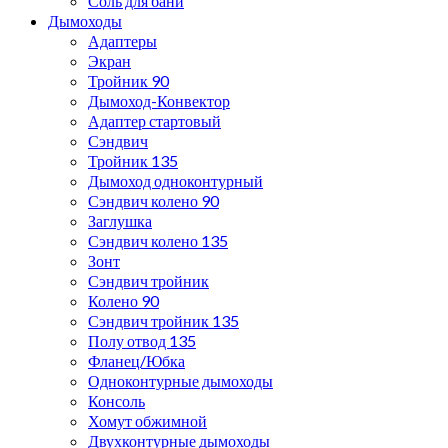
Соль для бани
Дымоходы
Адаптеры
Экран
Тройник 90
Дымоход-Конвектор
Адаптер стартовый
Сэндвич
Тройник 135
Дымоход одноконтурный
Сэндвич колено 90
Заглушка
Сэндвич колено 135
Зонт
Сэндвич тройник
Колено 90
Сэндвич тройник 135
Полу отвод 135
Фланец/Юбка
Одноконтурные дымоходы
Консоль
Хомут обжимной
Двухконтурные дымоходы