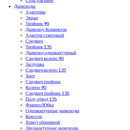
Соль для бани
Дымоходы
Адаптеры
Экран
Тройник 90
Дымоход-Конвектор
Адаптер стартовый
Сэндвич
Тройник 135
Дымоход одноконтурный
Сэндвич колено 90
Заглушка
Сэндвич колено 135
Зонт
Сэндвич тройник
Колено 90
Сэндвич тройник 135
Полу отвод 135
Фланец/Юбка
Одноконтурные дымоходы
Консоль
Хомут обжимной
Двухконтурные дымоходы