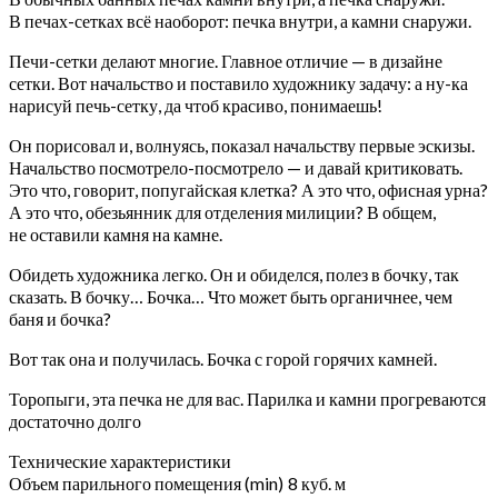
В печах-сетках всё наоборот: печка внутри, а камни снаружи.
Печи-сетки делают многие. Главное отличие — в дизайне
сетки. Вот начальство и поставило художнику задачу: а ну-ка
нарисуй печь-сетку, да чтоб красиво, понимаешь!
Он порисовал и, волнуясь, показал начальству первые эскизы.
Начальство посмотрело-посмотрело — и давай критиковать.
Это что, говорит, попугайская клетка? А это что, офисная урна?
А это что, обезьянник для отделения милиции? В общем,
не оставили камня на камне.
Обидеть художника легко. Он и обиделся, полез в бочку, так
сказать. В бочку… Бочка… Что может быть органичнее, чем
баня и бочка?
Вот так она и получилась. Бочка с горой горячих камней.
Торопыги, эта печка не для вас. Парилка и камни прогреваются
достаточно долго
Технические характеристики
Объем парильного помещения (min)
8
куб. м