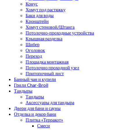
Конус
Хомут под растяжку
Баки для воды
Кронштейн
Хомут стеновой/Штанга
Потолочно-проходные устройства
Крышная разделка
Шибер
Оголовок
Переход
Площадка монтажная
Потолочно проходной узел
Притопочный лист
Банный чан и купели
Грили Char-Broil
Тандыры
Тандыры
Аксессуары для тандыра
Двери для бани и сауны
Отделка и декор бани
Плитка «Терракот»
Смеси