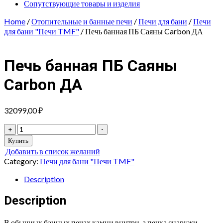
Сопутствующие товары и изделия
Home
/
Отопительные и банные печи
/
Печи для бани
/
Печи
для бани "Печи TMF"
/ Печь банная ПБ Саяны Carbon ДА
Печь банная ПБ Саяны
Carbon ДА
32099,00
₽
Печь
+
-
банная
Купить
ПБ
Добавить в список желаний
Саяны
Category:
Печи для бани "Печи TMF"
Carbon
ДА
Description
quantity
Description
В обычных банных печах камни внутри, а печка снаружи.