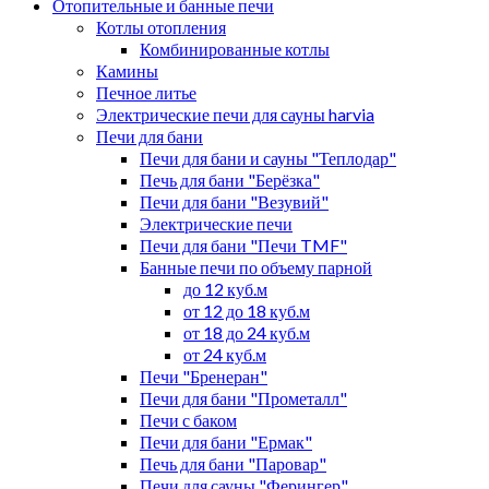
Отопительные и банные печи
Котлы отопления
Комбинированные котлы
Камины
Печное литье
Электрические печи для сауны harvia
Печи для бани
Печи для бани и сауны "Теплодар"
Печь для бани "Берёзка"
Печи для бани "Везувий"
Электрические печи
Печи для бани "Печи TMF"
Банные печи по объему парной
до 12 куб.м
от 12 до 18 куб.м
от 18 до 24 куб.м
от 24 куб.м
Печи "Бренеран"
Печи для бани "Прометалл"
Печи с баком
Печи для бани "Ермак"
Печь для бани "Паровар"
Печи для сауны "Ферингер"