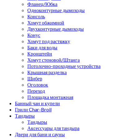
Фланец/Юбка
Одноконтурные дымоходы
Консоль
Хомут обжимной
Двухконтурные дымоходы
Конус
Хомут под растяжку
Баки для воды
Кронштейн
Хомут стеновой/Штанга
Потолочно-проходные устройства
Крышная разделка
Шибер
Оголовок
Переход
Площадка монтажная
Банный чан и купели
Грили Char-Broil
Тандыры
Тандыры
Аксессуары для тандыра
Двери для бани и сауны