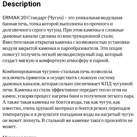
(2012)
Description
(Чугун)
quantity
ERMAK 20 Стандарт (Чугун) – это уникальная модульная
банная печь, топка которой выполнена из прочного и
долговечного серого чугуна. При этом каменка и сложные
дымовые каналы сделаны из конструкционной стали.
Вместительная открытая каменка с возможностью установки
модуля закрытой каменки и парообразователя. Эти опции
помогут получить легкий мелкодисперсный пар, который
создаст мягкую и комфортную атмосферу в парной.
Комбинированная чугунно-стальная печь позволила
исключить прямоток и осуществить сложную систему
дымовых каналов, которая сильно увеличивает КПД чугунной
печи. Каменка из стали эффективнее передает тепло огня на
камни, ускоряя процесс нагрева бани и получения легкого пара.
А также такая каменка не боится воды, так как чугун, как
известно, очень хрупкий материал и боится резких перепадов
температуры и в результате попадания воды на нагретый чугун
он может лопнуть. В стальной же каменке такого произойти не
может.