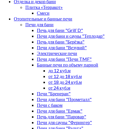
Отделка и декор бани
Плитка «Терракот»
Смеси
Отопительные и банные печи
Печи для бани
Печь для бани "Grill`D"
Печи для бани и сауны "Теплодар"
Печь для бани "Берёзка"
Печи для бани "Везувий"
Электрические печи
Печи для бани "Печи TMF"
Банные печи по объему парной
до 12 куб.м
от 12 до 18 куб.м
от 18 до 24 куб.м
от 24 куб.м
Печи "Бренеран"
Печи для бани "Прометалл"
Печи с баком
Печи для бани "Ермак"
Печь для бани "Паровар"
Печи для сауны "Ферингер"
Печи для бани "Радуга"