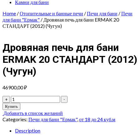
Камни для бани
Home
/
Отопительные и банные печи
/
Печи для бани
/
Печи
для бани "Ермак"
/ Дровяная печь для бани ERMAK 20
СТАНДАРТ (2012) (Чугун)
Дровяная печь для бани
ERMAK 20 СТАНДАРТ (2012)
(Чугун)
46900,00
₽
Дровяная
+
-
печь
Купить
для
Добавить в список желаний
бани
Categories:
Печи для бани "Ермак"
,
от 18 до 24 куб.м
ERMAK
20
Description
СТАНДАРТ