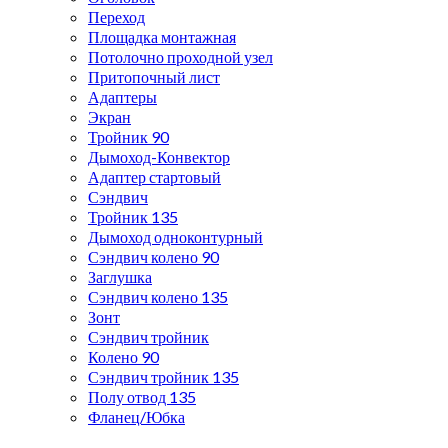
Переход
Площадка монтажная
Потолочно проходной узел
Притопочный лист
Адаптеры
Экран
Тройник 90
Дымоход-Конвектор
Адаптер стартовый
Сэндвич
Тройник 135
Дымоход одноконтурный
Сэндвич колено 90
Заглушка
Сэндвич колено 135
Зонт
Сэндвич тройник
Колено 90
Сэндвич тройник 135
Полу отвод 135
Фланец/Юбка