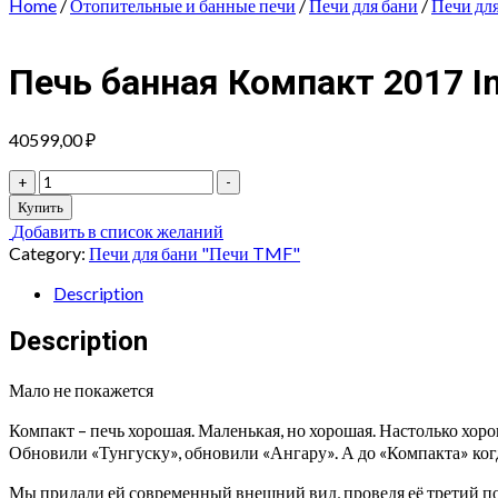
Home
/
Отопительные и банные печи
/
Печи для бани
/
Печи дл
Печь банная Компакт 2017 I
40599,00
₽
Печь
+
-
банная
Купить
Компакт
Добавить в список желаний
2017
Category:
Печи для бани "Печи TMF"
Inox
Витра
Description
ТО
антрацит
Description
quantity
Мало не покажется
Компакт – печь хорошая. Маленькая, но хорошая. Настолько хорош
Обновили «Тунгуску», обновили «Ангару». А до «Компакта» когд
Мы придали ей современный внешний вид, проведя её третий по