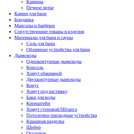
Камины
Печное литье
Камни для бани
Бондарка
Мангалы и барбекю
Сопутствующие товары и изделия
Материалы для бани и сауны
Соль для бани
Обливные устройства для бани
Дымоходы
Одноконтурные дымоходы
Консоль
Хомут обжимной
Двухконтурные дымоходы
Конус
Хомут под растяжку
Баки для воды
Кронштейн
Хомут стеновой/Штанга
Потолочно-проходные устройства
Крышная разделка
Шибер
Оголовок