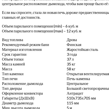
центральное расположение дымохода, чтобы вам проще было её мо
Если вы спросите, стала ли новая печь дороже предшественницы,
главных её достоинств.
Объем парильного помещения (min) – 6 куб. м
Объем парильного помещения (max) – 12 куб. м
Вид топлива
Дрова
Рекомендуемый режим бани
Финская
Материал изготовления
Жаростойкая сталь
Срок гарантии
3 года
Объем топки
37 л
Масса камней
35 кг
Масса
58 кг
Тип каменки
Открытая вентилируемая
Тип печи
Печь-каменка
Расположение дымохода
Центральное
Тип дверцы
Большой светопрозрачны
Оформление конвектора
Антрацит
Габариты (ДхШхВ)
510х735х705 мм
Диаметр дымохода
115 мм
Мин. высота дымохода
5 м