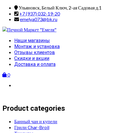
Skip
Ульяновск, Белый Ключ, 2-ая Садовая д.1
to
+7 (937) 032-19-20
content
emelya073@bk.ru
Primary
Наши магазины
Menu
Монтаж и установка
Отзывы клиентов
Скидки и акции
Доставка и оплата
0
Product categories
Банный чан и купели
Грили Char-Broil