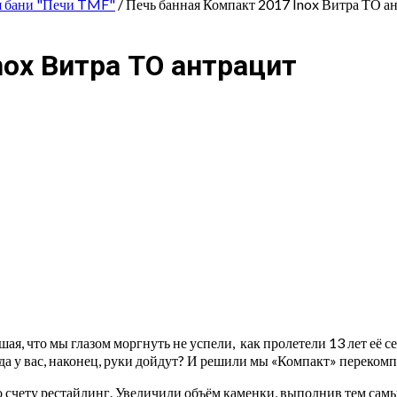
я бани "Печи TMF"
/ Печь банная Компакт 2017 Inox Витра ТО а
nox Витра ТО антрацит
ая, что мы глазом моргнуть не успели, как пролетели 13 лет её се
а у вас, наконец, руки дойдут? И решили мы «Компакт» перекомп
 счету рестайлинг. Увеличили объём каменки, выполнив тем сам