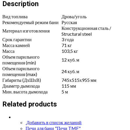
терракота
Description
quantity
Вид топлива
Дрова/уголь
Рекомендуемый режим бани
Русская
Конструкционная сталь /
Материал изготовления
Structural steel
Срок гарантии
3 года
Масса камней
71 кг
Масса
103,5 кг
Объем парильного
12 куб. м
помещения (min)
Объем парильного
24 куб. м
помещения (max)
Габариты (ДхШхВ)
745х515х955 мм
Диаметр дымохода
115 мм
Мин. высота дымохода
5 м
Related products
Добавить в список желаний
Печи для бани "Печи TMF"