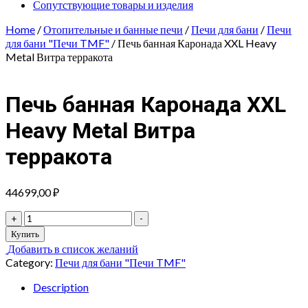
Сопутствующие товары и изделия
Home
/
Отопительные и банные печи
/
Печи для бани
/
Печи
для бани "Печи TMF"
/ Печь банная Каронада XXL Heavy
Metal Витра терракота
Печь банная Каронада XXL
Heavy Metal Витра
терракота
44699,00
₽
Печь
+
-
банная
Купить
Каронада
Добавить в список желаний
XXL
Category:
Печи для бани "Печи TMF"
Heavy
Metal
Description
Витра