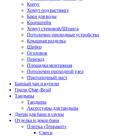
Конус
Хомут под растяжку
Баки для воды
Кронштейн
Хомут стеновой/Штанга
Потолочно-проходные устройства
Крышная разделка
Шибер
Оголовок
Переход
Площадка монтажная
Потолочно проходной узел
Притопочный лист
Банный чан и купели
Грили Char-Broil
Тандыры
Тандыры
Аксессуары для тандыра
Двери для бани и сауны
Отделка и декор бани
Плитка «Терракот»
Смеси