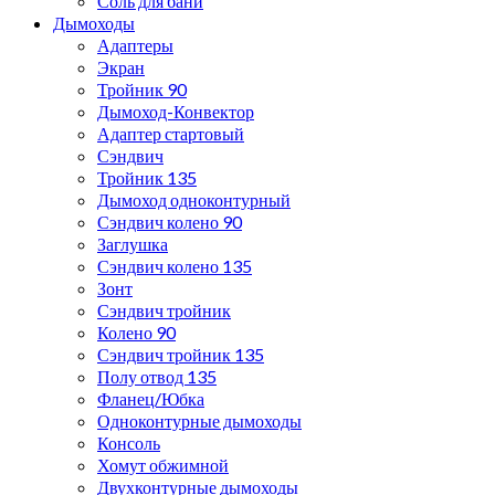
Соль для бани
Дымоходы
Адаптеры
Экран
Тройник 90
Дымоход-Конвектор
Адаптер стартовый
Сэндвич
Тройник 135
Дымоход одноконтурный
Сэндвич колено 90
Заглушка
Сэндвич колено 135
Зонт
Сэндвич тройник
Колено 90
Сэндвич тройник 135
Полу отвод 135
Фланец/Юбка
Одноконтурные дымоходы
Консоль
Хомут обжимной
Двухконтурные дымоходы