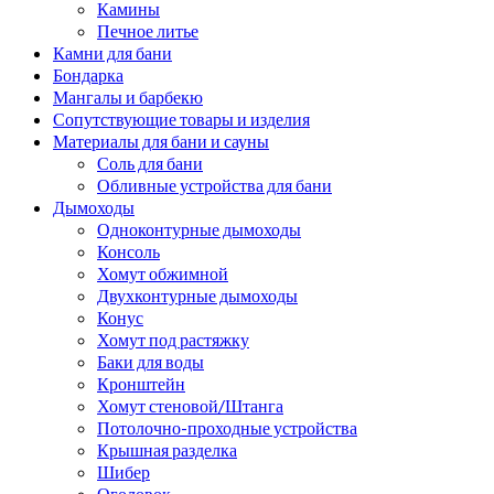
Камины
Печное литье
Камни для бани
Бондарка
Мангалы и барбекю
Сопутствующие товары и изделия
Материалы для бани и сауны
Соль для бани
Обливные устройства для бани
Дымоходы
Одноконтурные дымоходы
Консоль
Хомут обжимной
Двухконтурные дымоходы
Конус
Хомут под растяжку
Баки для воды
Кронштейн
Хомут стеновой/Штанга
Потолочно-проходные устройства
Крышная разделка
Шибер
Оголовок