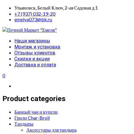
Skip
Ульяновск, Белый Ключ, 2-ая Садовая д.1
to
+7 (937) 032-19-20
content
emelya073@bk.ru
Primary
Наши магазины
Menu
Монтаж и установка
Отзывы клиентов
Скидки и акции
Доставка и оплата
0
Product categories
Банный чан и купели
Грили Char-Broil
Тандыры
Аксессуары для тандыра