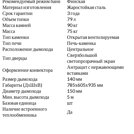
Рекомендуемый режим бани
Финская
Материал изготовления
Жаростойкая сталь
Срок гарантии
3 года
Объем топки
79 л
Масса камней
90 кг
Масса
75 кг
Тип каменки
Открытая вентилируемая
Тип печи
Печь-каменка
Расположение дымохода
Центральное
Сверхбольшой
Тип дверцы
светопрозрачный экран
Антрацит с нержавеющими
Оформление конвектора
вставками
Размер дымохода
140 мм
Габариты (ДхШхВ)
785х605х935 мм
Диаметр дымохода
150 мм
Мин. высота дымохода
5 м
Базовая единица
шт
Наличие встроенного
Да
теплообменника