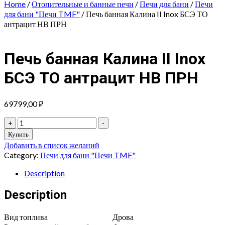
Home
/
Отопительные и банные печи
/
Печи для бани
/
Печи
для бани "Печи TMF"
/ Печь банная Калина II Inox БСЭ ТО
антрацит НВ ПРН
Печь банная Калина II Inox
БСЭ ТО антрацит НВ ПРН
69799,00
₽
Печь
+
-
банная
Купить
Калина
Добавить в список желаний
II
Category:
Печи для бани "Печи TMF"
Inox
БСЭ
Description
ТО
антрацит
Description
НВ
ПРН
Вид топлива
Дрова
quantity