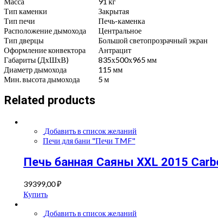
Масса
91 кг
Тип каменки
Закрытая
Тип печи
Печь-каменка
Расположение дымохода
Центральное
Тип дверцы
Большой светопрозрачный экран
Оформление конвектора
Антрацит
Габариты (ДхШхВ)
835х500х965 мм
Диаметр дымохода
115 мм
Мин. высота дымохода
5 м
Related products
Добавить в список желаний
Печи для бани "Печи TMF"
Печь банная Саяны XXL 2015 Carb
39399,00
₽
Купить
Добавить в список желаний