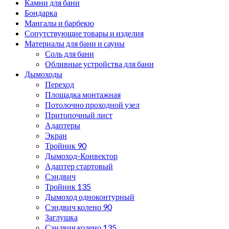
Камни для бани
Бондарка
Мангалы и барбекю
Сопутствующие товары и изделия
Материалы для бани и сауны
Соль для бани
Обливные устройства для бани
Дымоходы
Переход
Площадка монтажная
Потолочно проходной узел
Притопочный лист
Адаптеры
Экран
Тройник 90
Дымоход-Конвектор
Адаптер стартовый
Сэндвич
Тройник 135
Дымоход одноконтурный
Сэндвич колено 90
Заглушка
Сэндвич колено 135