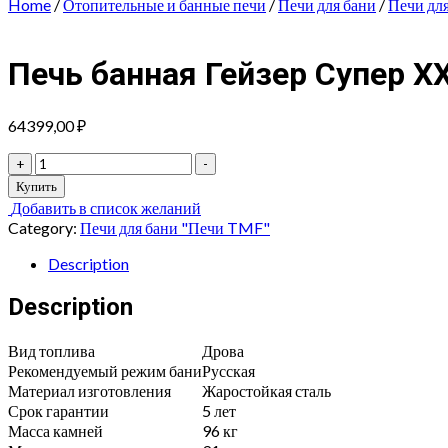
Home
/
Отопительные и банные печи
/
Печи для бани
/
Печи дл
Печь банная Гейзер Супер XX
64399,00
₽
Печь
+
-
банная
Купить
Гейзер
Добавить в список желаний
Супер
Category:
Печи для бани "Печи TMF"
XXL
Inox
Description
Витра
ЗК
Description
антрацит
quantity
Вид топлива
Дрова
Рекомендуемый режим бани
Русская
Материал изготовления
Жаростойкая сталь
Срок гарантии
5 лет
Масса камней
96 кг