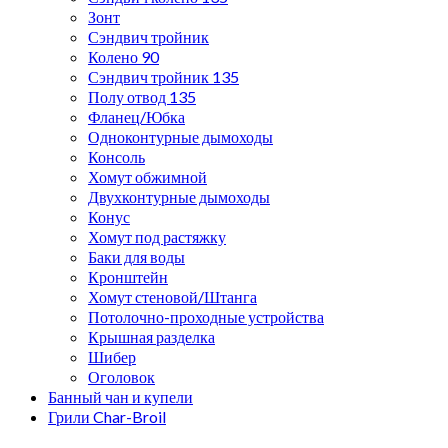
Зонт
Сэндвич тройник
Колено 90
Сэндвич тройник 135
Полу отвод 135
Фланец/Юбка
Одноконтурные дымоходы
Консоль
Хомут обжимной
Двухконтурные дымоходы
Конус
Хомут под растяжку
Баки для воды
Кронштейн
Хомут стеновой/Штанга
Потолочно-проходные устройства
Крышная разделка
Шибер
Оголовок
Банный чан и купели
Грили Char-Broil