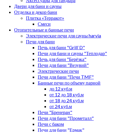
Аксессуары для тандыра
Двери для бани и сауны
Отделка и декор бани
Плитка «Терракот»
Смеси
Отопительные и банные печи
Электрические печи для сауны harvia
Печи для бани
Печь для бани "Grill`D"
Печи для бани и сауны "Теплодар"
Печь для бани "Берёзка"
Печи для бани "Везувий"
Электрические печи
Печи для бани "Печи TMF"
Банные печи по объему парной
до 12 куб.м
от 12 до 18 куб.м
от 18 до 24 куб.м
от 24 куб.м
Печи "Бренеран"
Печи для бани "Прометалл"
Печи с баком
Печи для бани "Ермак"