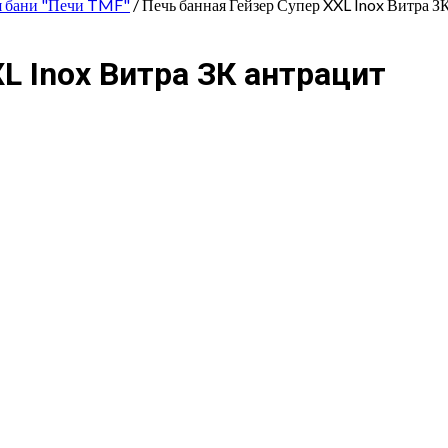
я бани "Печи TMF"
/ Печь банная Гейзер Супер XXL Inox Витра З
L Inox Витра ЗК антрацит