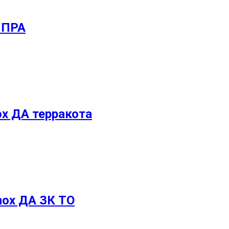
К ПРА
ox ДА терракота
nox ДА ЗК ТО