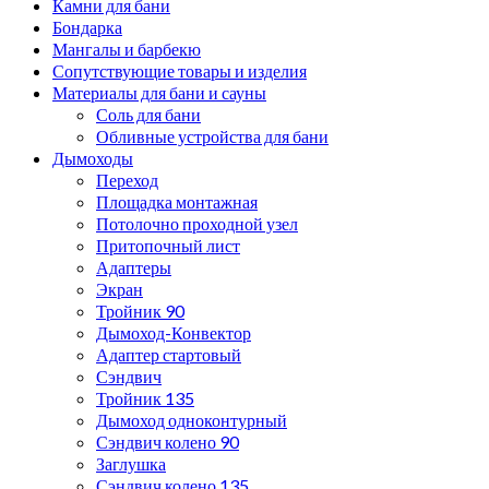
Камни для бани
Бондарка
Мангалы и барбекю
Сопутствующие товары и изделия
Материалы для бани и сауны
Соль для бани
Обливные устройства для бани
Дымоходы
Переход
Площадка монтажная
Потолочно проходной узел
Притопочный лист
Адаптеры
Экран
Тройник 90
Дымоход-Конвектор
Адаптер стартовый
Сэндвич
Тройник 135
Дымоход одноконтурный
Сэндвич колено 90
Заглушка
Сэндвич колено 135