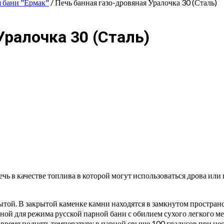
я бани "Ермак"
/ Печь банная газо-дровяная Уралочка 30 (Сталь)
Уралочка 30 (Сталь)
ечь в качестве топлива в которой могут использоваться дрова или
ытой. В закрытой каменке камни находятся в замкнутом пространс
ной для режима русской парной бани с обилием сухого легкого м
ое время поднять температуру в парной свыше 100 градусов при 