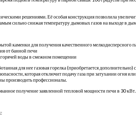
ческими решениями. Её особая конструкция позволила увеличить
самым сильно снижая температуру дымовых газов на выходе в дым
крытой каменки для получения качественного мелкодисперсного п
ия от банной печи
я горячей воды в смежном помещении
ботанная для нее газовая горелка (приобретается дополнительно
пасности, которая отключит подачу газа при затухании огня или 
жны производить профессионалы.
анное получение заявленной тепловой мощности печи в 30 кВт. 
: