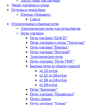
Аксессуары для тандыра
Двери для бани и сауны
Отделка и декор бани
Плитка «Терракот»
Смеси
Отопительные и банные печи
Электрические печи для сауны harvia
Печи для бани
Печь для бани "Grill`D"
Печи для бани и сауны "Теплодар"
Печь для бани "Берёзка"
Печи для бани "Везувий"
Электрические печи
Печи для бани "Печи TMF"
Банные печи по объему парной
до 12 куб.м
от 12 до 18 куб.м
от 18 до 24 куб.м
от 24 куб.м
Печи "Бренеран"
Печи для бани "Прометалл"
Печи с баком
Печи для бани "Ермак"