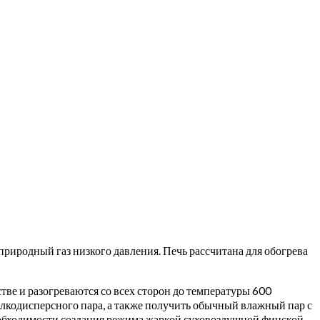
 природный газ низкого давления. Печь рассчитана для обогрева
тве и разогреваются со всех сторон до температуры 600
елкодисперсного пара, а также получить обычный влажный пар с
необходимости создания режима жаркой суховоздушной финской