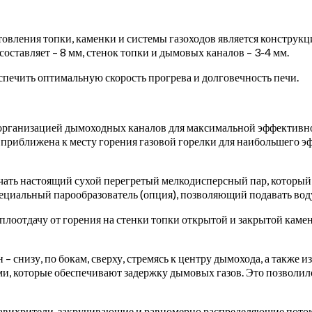
товления топки, каменки и системы газоходов является конструкц
оставляет – 8 мм, стенок топки и дымовых каналов – 3-4 мм.
спечить оптимальную скорость прогрева и долговечность печи.
организацией дымоходных каналов для максимальной эффективнос
риближена к месту горения газовой горелки для наибольшего эфф
учать настоящий сухой перегретый мелкодисперсный пар, который
циальный парообразователь (опция), позволяющий подавать воду 
лоотдачу от горения на стенки топки открытой и закрытой камен
 снизу, по бокам, сверху, стремясь к центру дымохода, а также 
, которые обеспечивают задержку дымовых газов. Это позволило
авихрители, закручивающие и равномерно распределяющие поток 