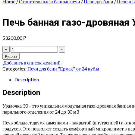
Home
/
Отопительные и банные печи
/
Печи для бани
/
Печи дл
Печь банная газо-дровяная 
53200,00
₽
Печь
+
-
банная
Купить
газо-
Добавить в список желаний
дровяная
Categories:
Печи для бани "Ермак"
,
от 24 куб.м
Уралочка
30
Description
(Сталь)
quantity
Description
Уралочка 30 – это уникальная модульная газо-дровяная банная п
парильного отделения от 24 до 30 м3
Печь обладает двумя каменками – закрытой (внутренней) и откр
градусов. Это позволяет создать комфортный микроклимат в пар
верхней открытой каменки. Также эта печь способна за коротк