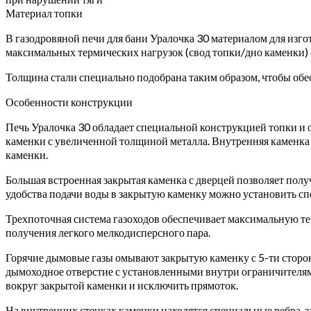
Материал топки
В газодровяной печи для бани Уралочка 30 материалом для изго
максимальных термических нагрузок (свод топки/дно каменки) с
Толщина стали специально подобрана таким образом, чтобы обе
Особенности конструкции
Печь Уралочка 30 обладает специальной конструкцией топки и 
каменки с увеличенной толщиной металла. Внутренняя каменка п
каменки.
Большая встроенная закрытая каменка с дверцей позволяет пол
удобства подачи воды в закрытую каменку можно установить спе
Трехпоточная система газоходов обеспечивает максимальную теп
получения легкого мелкодисперсного пара.
Горячие дымовые газы омывают закрытую каменку с 5-ти сторон –
дымоходное отверстие с установленными внутри ограничителями
вокруг закрытой каменки и исключить прямоток.
На внутренних стенках каменки находятся специальные ребра-з