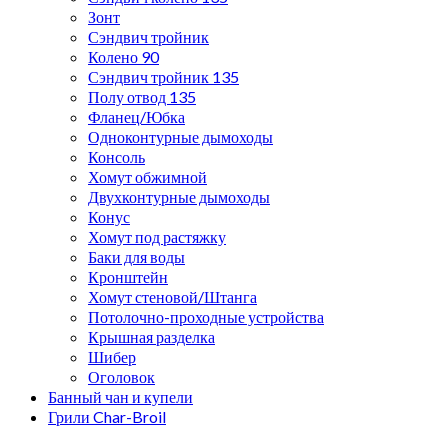
Зонт
Сэндвич тройник
Колено 90
Сэндвич тройник 135
Полу отвод 135
Фланец/Юбка
Одноконтурные дымоходы
Консоль
Хомут обжимной
Двухконтурные дымоходы
Конус
Хомут под растяжку
Баки для воды
Кронштейн
Хомут стеновой/Штанга
Потолочно-проходные устройства
Крышная разделка
Шибер
Оголовок
Банный чан и купели
Грили Char-Broil