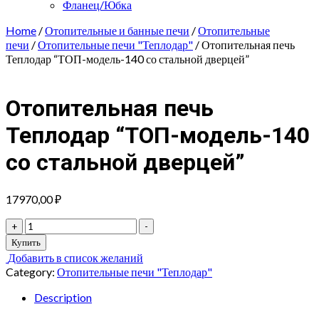
Фланец/Юбка
Home
/
Отопительные и банные печи
/
Отопительные
печи
/
Отопительные печи "Теплодар"
/ Отопительная печь
Теплодар “ТОП-модель-140 со стальной дверцей”
Отопительная печь
Теплодар “ТОП-модель-140
со стальной дверцей”
17970,00
₽
Отопительная
+
-
печь
Купить
Теплодар
Добавить в список желаний
"ТОП-
Category:
Отопительные печи "Теплодар"
модель-140
со
Description
стальной