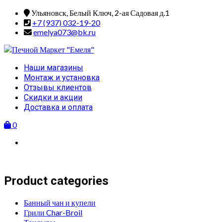
Skip
Ульяновск, Белый Ключ, 2-ая Садовая д.1
to
+7 (937) 032-19-20
content
emelya073@bk.ru
Primary
Наши магазины
Menu
Монтаж и установка
Отзывы клиентов
Скидки и акции
Доставка и оплата
0
Product categories
Банный чан и купели
Грили Char-Broil