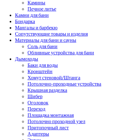
Камины
Печное литье
Камни для бани
Бондарка
Мангалы и барбекю
Сопутствующие товары и изделия
Материалы для бани и сауны
Соль для бани
Обливные устройства для бани
Дымоходы
Баки для воды
Кронштейн
Хомут стеновой/Штанга
Потолочно-проходные устройства
Крышная разделка
Шибер
Оголовок
Переход
Площадка монтажная
Потолочно проходной узел
Притопочный лист
Адаптеры
Экран