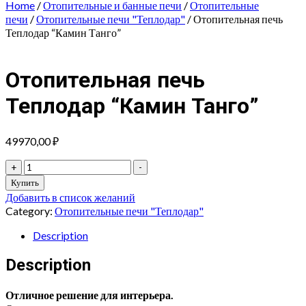
Home
/
Отопительные и банные печи
/
Отопительные
печи
/
Отопительные печи "Теплодар"
/ Отопительная печь
Теплодар “Камин Танго”
Отопительная печь
Теплодар “Камин Танго”
49970,00
₽
Отопительная
+
-
печь
Купить
Теплодар
Добавить в список желаний
"Камин
Category:
Отопительные печи "Теплодар"
Танго"
quantity
Description
Description
Отличное решение для интерьера.