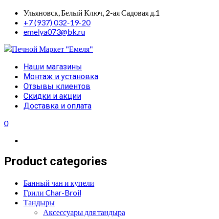
Skip
Ульяновск, Белый Ключ, 2-ая Садовая д.1
to
+7 (937) 032-19-20
content
emelya073@bk.ru
Primary
Наши магазины
Menu
Монтаж и установка
Отзывы клиентов
Скидки и акции
Доставка и оплата
0
Product categories
Банный чан и купели
Грили Char-Broil
Тандыры
Аксессуары для тандыра