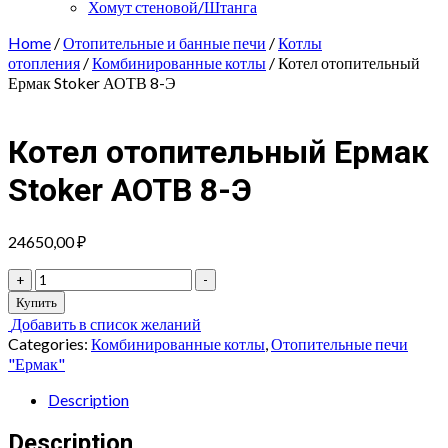
Хомут стеновой/Штанга
Home
/
Отопительные и банные печи
/
Котлы
отопления
/
Комбинированные котлы
/ Котел отопительный
Ермак Stoker АОТВ 8-Э
Котел отопительный Ермак
Stoker АОТВ 8-Э
24650,00
₽
Котел
+
-
отопительный
Купить
Ермак
Добавить в список желаний
Stoker
Categories:
Комбинированные котлы
,
Отопительные печи
АОТВ
"Ермак"
8-
Э
Description
quantity
Description