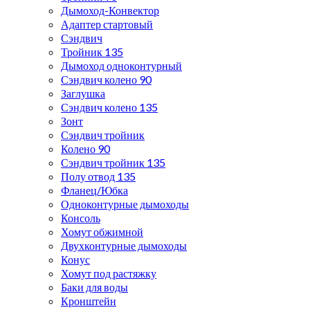
Дымоход-Конвектор
Адаптер стартовый
Сэндвич
Тройник 135
Дымоход одноконтурный
Сэндвич колено 90
Заглушка
Сэндвич колено 135
Зонт
Сэндвич тройник
Колено 90
Сэндвич тройник 135
Полу отвод 135
Фланец/Юбка
Одноконтурные дымоходы
Консоль
Хомут обжимной
Двухконтурные дымоходы
Конус
Хомут под растяжку
Баки для воды
Кронштейн