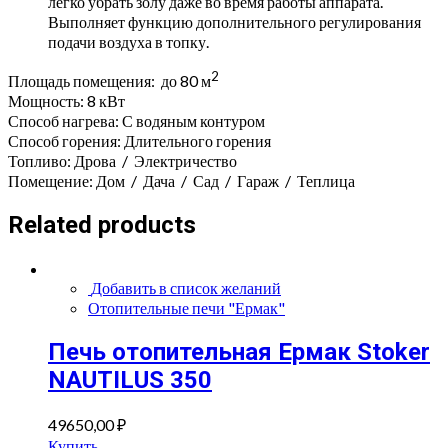
легко убрать золу даже во время работы аппарата.
Выполняет функцию дополнительного регулирования
подачи воздуха в топку.
2
Площадь помещения: до 80 м
Мощность: 8 кВт
Способ нагрева:
С водяным контуром
Способ горения:
Длительного горения
Топливо:
Дрова
/
Электричество
Помещение:
Дом
/
Дача
/
Сад
/
Гараж
/
Теплица
Related products
Добавить в список желаний
Отопительные печи "Ермак"
Печь отопительная Ермак Stoker
NAUTILUS 350
49650,00
₽
Купить