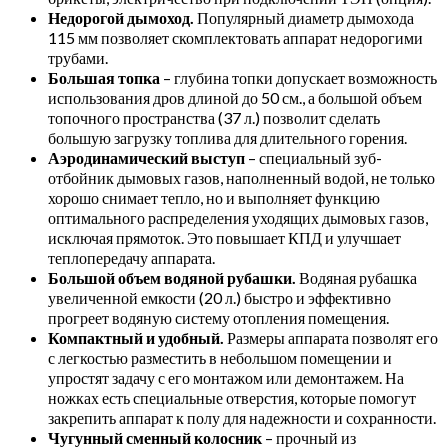
Недорогой дымоход.
Популярный диаметр дымохода
115 мм позволяет скомплектовать аппарат недорогими
трубами.
Большая топка
– глубина топки допускает возможность
использования дров длиной до 50 см., а большой объем
топочного пространства (37 л.) позволит сделать
большую загрузку топлива для длительного горения.
Аэродинамический выступ
– специальный зуб-
отбойник дымовых газов, наполненный водой, не только
хорошо снимает тепло, но и выполняет функцию
оптимального распределения уходящих дымовых газов,
исключая прямоток. Это повышает КПД и улучшает
теплопередачу аппарата.
Большой объем водяной рубашки.
Водяная рубашка
увеличенной емкости (20 л.) быстро и эффективно
прогреет водяную систему отопления помещения.
Компактный и удобный.
Размеры аппарата позволят его
с легкостью разместить в небольшом помещении и
упростят задачу с его монтажом или демонтажем. На
ножках есть специальные отверстия, которые помогут
закрепить аппарат к полу для надежности и сохранности.
Чугунный сменный колосник
– прочный из