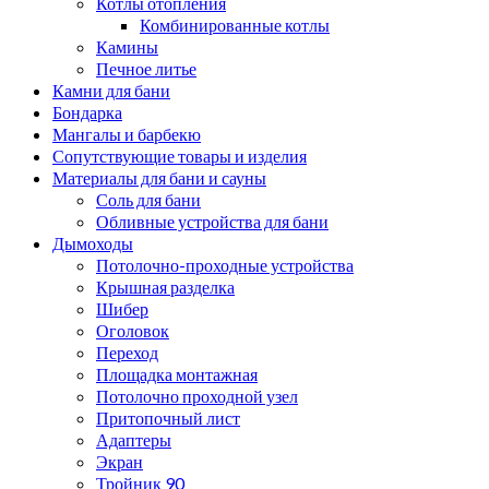
Котлы отопления
Комбинированные котлы
Камины
Печное литье
Камни для бани
Бондарка
Мангалы и барбекю
Сопутствующие товары и изделия
Материалы для бани и сауны
Соль для бани
Обливные устройства для бани
Дымоходы
Потолочно-проходные устройства
Крышная разделка
Шибер
Оголовок
Переход
Площадка монтажная
Потолочно проходной узел
Притопочный лист
Адаптеры
Экран
Тройник 90