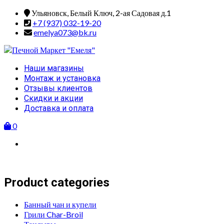
Skip
Ульяновск, Белый Ключ, 2-ая Садовая д.1
to
+7 (937) 032-19-20
content
emelya073@bk.ru
Primary
Наши магазины
Menu
Монтаж и установка
Отзывы клиентов
Скидки и акции
Доставка и оплата
0
Product categories
Банный чан и купели
Грили Char-Broil