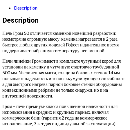
1200/60
Талькохлорит
Description
quantity
Description
Печь Гром 50 отличается каменкой новейшей разработки:
несмотря на огромную массу, каменка нагревается в 2 раза
быстрее любых других моделей Гефест и длительное время
поддерживает набранную температуру неизменной.
Печи линейки Гром имеют в комплекте чугунный короб для
установки на каменку и чугунную стартовую трубу длиной
500 мм. Увеличенная масса, толщина боковых стенок 14 мм
повышают надежность и теплоаккумулирующую способность,
а для быстрого нагрева парной боковые стенки оборудованы
конвекционными ребрами не только снаружи, но и на
внутренней поверхности.
Гром – печь премиум-класса повышенной надежности для
использования в средних и крупных парных, включая
коммерческие бани (гарантия 2 года на коммерческое
использование, 7 лет для индивидуальной эксплуатации).