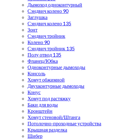
Дымоход одноконтурный
Сэндвич колено 90
Заглушка
Сэндвич колено 135
Зонт
Сэндвич тройник
Колено 90
Сэндвич тройник 135
Полу отвод 135
Фланец/Юбка
Одноконтурные дымоходы
Консоль
Хомут обжимной
Двухконтурные дымоходы
Конус
Хомут под растяжку
Баки для воды
Кронштейн
Хомут стеновой/Штанга
Потолочно-проходные устройства
Крышная разделка
Шибер