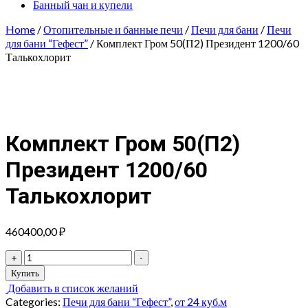
Банный чан и купели
Home
/
Отопительные и банные печи
/
Печи для бани
/
Печи
для бани “Гефест”
/ Комплект Гром 50(П2) Президент 1200/60
Талькохлорит
Комплект Гром 50(П2)
Президент 1200/60
Талькохлорит
460400,00
₽
Комплект
+
-
Гром
Купить
50(П2)
Добавить в список желаний
Президент
Categories:
Печи для бани “Гефест”
,
от 24 куб.м