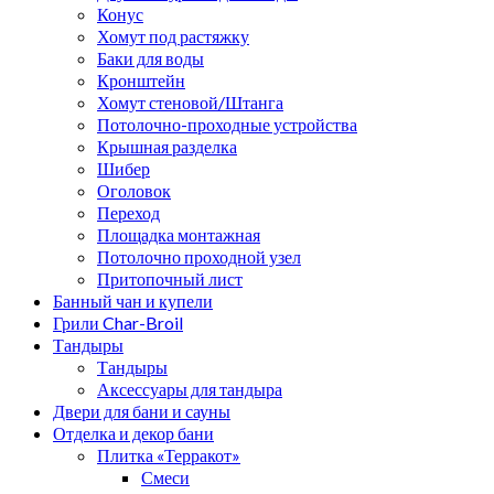
Конус
Хомут под растяжку
Баки для воды
Кронштейн
Хомут стеновой/Штанга
Потолочно-проходные устройства
Крышная разделка
Шибер
Оголовок
Переход
Площадка монтажная
Потолочно проходной узел
Притопочный лист
Банный чан и купели
Грили Char-Broil
Тандыры
Тандыры
Аксессуары для тандыра
Двери для бани и сауны
Отделка и декор бани
Плитка «Терракот»
Смеси