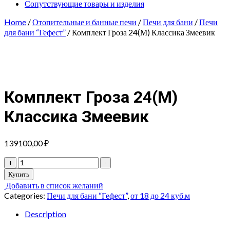
Сопутствующие товары и изделия
Home
/
Отопительные и банные печи
/
Печи для бани
/
Печи
для бани “Гефест”
/ Комплект Гроза 24(М) Классика Змеевик
Комплект Гроза 24(М)
Классика Змеевик
139100,00
₽
Комплект
+
-
Гроза
Купить
24(М)
Добавить в список желаний
Классика
Categories:
Печи для бани “Гефест”
,
от 18 до 24 куб.м
Змеевик
quantity
Description