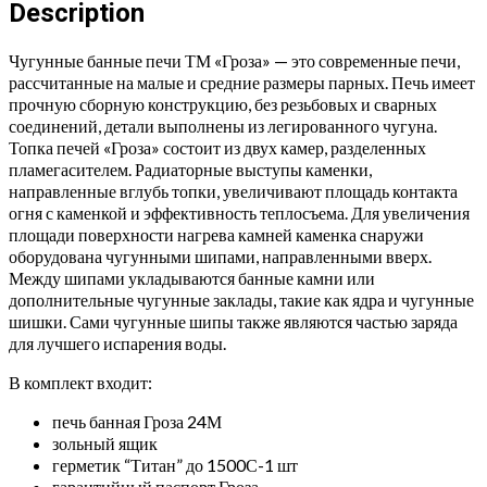
Description
Чугунные банные печи ТМ «Гроза» — это современные печи,
рассчитанные на малые и средние размеры парных. Печь имеет
прочную сборную конструкцию, без резьбовых и сварных
соединений, детали выполнены из легированного чугуна.
Топка печей «Гроза» состоит из двух камер, разделенных
пламегасителем. Радиаторные выступы каменки,
направленные вглубь топки, увеличивают площадь контакта
огня с каменкой и эффективность теплосъема. Для увеличения
площади поверхности нагрева камней каменка снаружи
оборудована чугунными шипами, направленными вверх.
Между шипами укладываются банные камни или
дополнительные чугунные заклады, такие как ядра и чугунные
шишки. Сами чугунные шипы также являются частью заряда
для лучшего испарения воды.
В комплект входит:
печь банная Гроза 24М
зольный ящик
герметик “Титан” до 1500С-1 шт
гарантийный паспорт Гроза