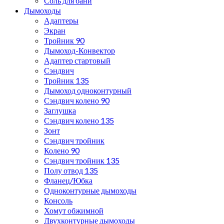
Соль для бани
Дымоходы
Адаптеры
Экран
Тройник 90
Дымоход-Конвектор
Адаптер стартовый
Сэндвич
Тройник 135
Дымоход одноконтурный
Сэндвич колено 90
Заглушка
Сэндвич колено 135
Зонт
Сэндвич тройник
Колено 90
Сэндвич тройник 135
Полу отвод 135
Фланец/Юбка
Одноконтурные дымоходы
Консоль
Хомут обжимной
Двухконтурные дымоходы