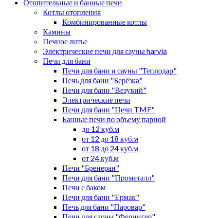
Отопительные и банные печи
Котлы отопления
Комбинированные котлы
Камины
Печное литье
Электрические печи для сауны harvia
Печи для бани
Печи для бани и сауны "Теплодар"
Печь для бани "Берёзка"
Печи для бани "Везувий"
Электрические печи
Печи для бани "Печи TMF"
Банные печи по объему парной
до 12 куб.м
от 12 до 18 куб.м
от 18 до 24 куб.м
от 24 куб.м
Печи "Бренеран"
Печи для бани "Прометалл"
Печи с баком
Печи для бани "Ермак"
Печь для бани "Паровар"
Печи для сауны "Ферингер"