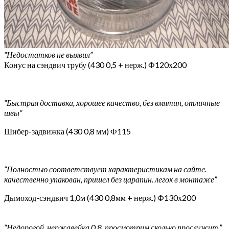
“Недостатков не выявил”
Конус на сэндвич трубу (430 0,5 + нерж.) Ф120х200
“Быстрая доставка, хорошее качество, без вмятин, отличные
швы”
Шибер-задвижка (430 0,8 мм) Ф115
“Полностью соответствует характеристикам на сайте.
качественно упакован, пришел без царапин. легок в монтаже”
Дымоход-сэндвич 1,0м (430 0,8мм + нерж.) Ф130х200
“Недорогой, нержавейка 0,8, просмотрим сколько прослужит.”