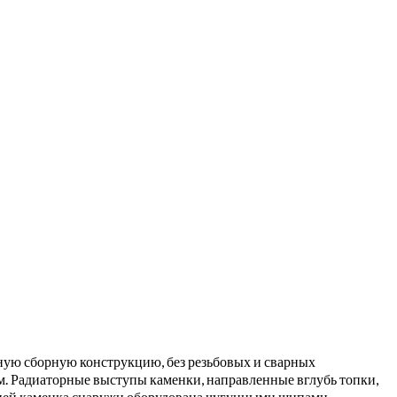
ную сборную конструкцию, без резьбовых и сварных
ем. Радиаторные выступы каменки, направленные вглубь топки,
мней каменка снаружи оборудована чугунными шипами,