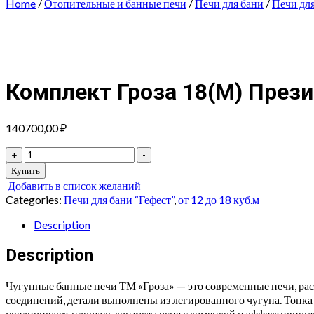
Home
/
Отопительные и банные печи
/
Печи для бани
/
Печи для
Комплект Гроза 18(М) През
140700,00
₽
Комплект
+
-
Гроза
Купить
18(М)
Добавить в список желаний
Президент
Categories:
Печи для бани “Гефест”
,
от 12 до 18 куб.м
Змеевик
quantity
Description
Description
Чугунные банные печи ТМ «Гроза» — это современные печи, рас
соединений, детали выполнены из легированного чугуна. Топка 
увеличивают площадь контакта огня с каменкой и эффективнос