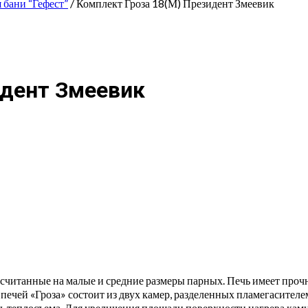
 бани “Гефест”
/ Комплект Гроза 18(М) Президент Змеевик
идент Змеевик
считанные на малые и средние размеры парных. Печь имеет проч
печей «Гроза» состоит из двух камер, разделенных пламегасител
ть теплосъема. Для увеличения площади поверхности нагрева ка