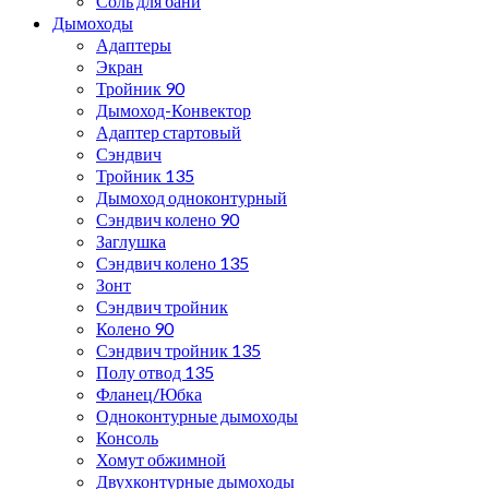
Соль для бани
Дымоходы
Адаптеры
Экран
Тройник 90
Дымоход-Конвектор
Адаптер стартовый
Сэндвич
Тройник 135
Дымоход одноконтурный
Сэндвич колено 90
Заглушка
Сэндвич колено 135
Зонт
Сэндвич тройник
Колено 90
Сэндвич тройник 135
Полу отвод 135
Фланец/Юбка
Одноконтурные дымоходы
Консоль
Хомут обжимной
Двухконтурные дымоходы