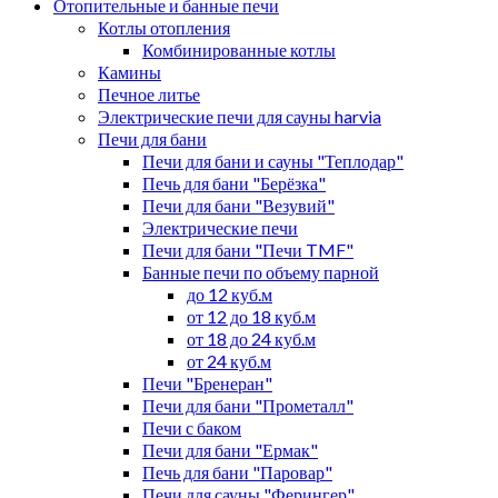
Отопительные и банные печи
Котлы отопления
Комбинированные котлы
Камины
Печное литье
Электрические печи для сауны harvia
Печи для бани
Печи для бани и сауны "Теплодар"
Печь для бани "Берёзка"
Печи для бани "Везувий"
Электрические печи
Печи для бани "Печи TMF"
Банные печи по объему парной
до 12 куб.м
от 12 до 18 куб.м
от 18 до 24 куб.м
от 24 куб.м
Печи "Бренеран"
Печи для бани "Прометалл"
Печи с баком
Печи для бани "Ермак"
Печь для бани "Паровар"
Печи для сауны "Ферингер"