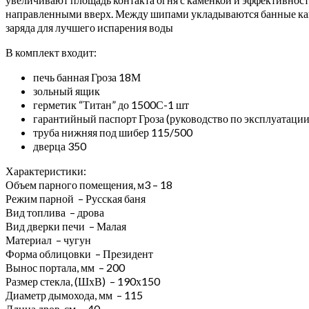
направленными вверх. Между шипами укладываются банные кам
заряда для лучшего испарения воды
В комплект входит:
печь банная Гроза 18М
зольный ящик
герметик “Титан” до 1500С-1 шт
гарантийный паспорт Гроза (руководство по эксплуатации
труба нижняя под шибер 115/500
дверца 350
Характеристики:
Объем парного помещения, м3 – 18
Режим парной – Русская баня
Вид топлива – дрова
Вид дверки печи – Малая
Материал – чугун
Форма облицовки – Президент
Вынос портала, мм – 200
Размер стекла, (ШхВ) – 190х150
Диаметр дымохода, мм – 115
Длина дров, см – 40