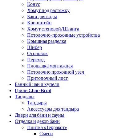
Конус
Хомут под растяжку
Баки для воды
Кронштейн
Хомут стеновой/Штанга
Потолочно-проходные устройства
Крышная разделка
Шибер
Оголовок
Переход
Площадка монтажная
Потолочно проходной узел
Притопочный лист
Банный чан и купели
Грили Char-Broil
Тандыры
Тандыры
Аксессуары для тандыра
Двери для бани и сауны
Отделка и декор бани
Плитка «Терракот»
Смеси