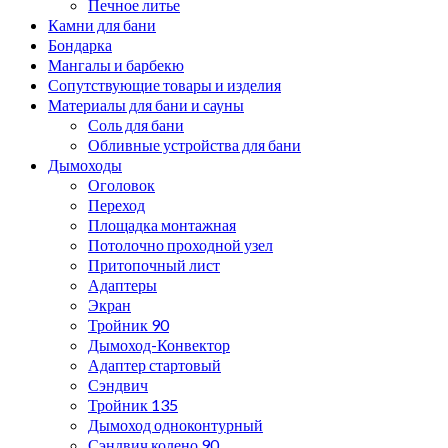
Печное литье
Камни для бани
Бондарка
Мангалы и барбекю
Сопутствующие товары и изделия
Материалы для бани и сауны
Соль для бани
Обливные устройства для бани
Дымоходы
Оголовок
Переход
Площадка монтажная
Потолочно проходной узел
Притопочный лист
Адаптеры
Экран
Тройник 90
Дымоход-Конвектор
Адаптер стартовый
Сэндвич
Тройник 135
Дымоход одноконтурный
Сэндвич колено 90