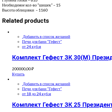
Необходимое кол-во “шишек” – 15
Высота облицовки – 1160
Related products
Добавить в список желаний
Печи для бани “Гефест”
от 24 куб.м
Комплект Гефест ЗК 30(М) Прези
200000,00
₽
Купить
Добавить в список желаний
Печи для бани “Гефест”
от 18 до 24 куб.м
Комплект Гефест ЗК 25 Президен