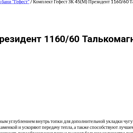
 бани “Гефест”
/ Комплект Гефест ЗК 45(М) Президент 1160/60 Т
Президент 1160/60 Талькомаг
диным углублением внутрь топки для дополнительной укладки чуг
каменкой и ускоряют передачу тепла, а также способствуют лучш
щность парообразования печи и выдают большее количество пар