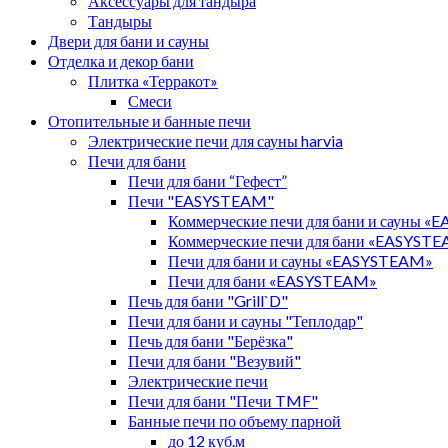
Аксессуары для тандыра
Тандыры
Двери для бани и сауны
Отделка и декор бани
Плитка «Терракот»
Смеси
Отопительные и банные печи
Электрические печи для сауны harvia
Печи для бани
Печи для бани “Гефест”
Печи "EASYSTEAM"
Коммерческие печи для бани и сауны 
Коммерческие печи для бани «EASYST
Печи для бани и сауны «EASYSTEAM»
Печи для бани «EASYSTEAM»
Печь для бани "Grill`D"
Печи для бани и сауны "Теплодар"
Печь для бани "Берёзка"
Печи для бани "Везувий"
Электрические печи
Печи для бани "Печи TMF"
Банные печи по объему парной
до 12 куб.м