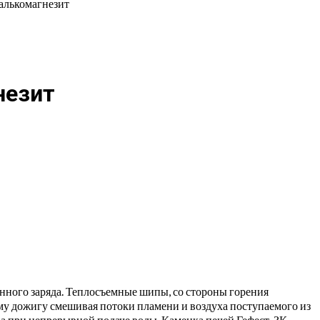
алькомагнезит
незит
унного заряда. Теплосъемные шипы, со стороны горения
ему дожигу смешивая потоки пламени и воздуха поступаемого из
а при непрерывной подаче воды. Каменка печей Гефест-ЗК