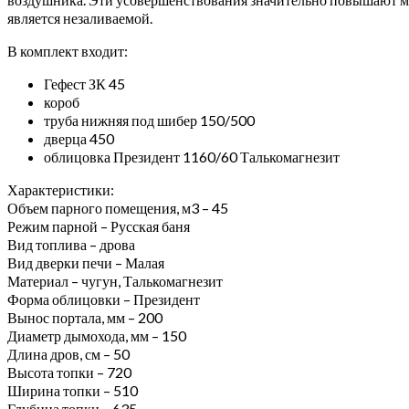
является незаливаемой.
В комплект входит:
Гефест ЗК 45
короб
труба нижняя под шибер 150/500
дверца 450
облицовка Президент 1160/60 Талькомагнезит
Характеристики:
Объем парного помещения, м3 – 45
Режим парной – Русская баня
Вид топлива – дрова
Вид дверки печи – Малая
Материал – чугун, Талькомагнезит
Форма облицовки – Президент
Вынос портала, мм – 200
Диаметр дымохода, мм – 150
Длина дров, см – 50
Высота топки – 720
Ширина топки – 510
Глубина топки – 635