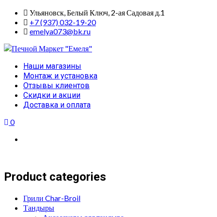
Skip
Ульяновск, Белый Ключ, 2-ая Садовая д.1
to
+7 (937) 032-19-20
content
emelya073@bk.ru
Primary
Наши магазины
Menu
Монтаж и установка
Отзывы клиентов
Скидки и акции
Доставка и оплата
0
Product categories
Грили Char-Broil
Тандыры