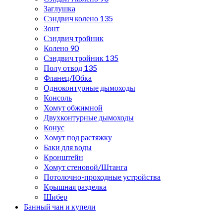
Заглушка
Сэндвич колено 135
Зонт
Сэндвич тройник
Колено 90
Сэндвич тройник 135
Полу отвод 135
Фланец/Юбка
Одноконтурные дымоходы
Консоль
Хомут обжимной
Двухконтурные дымоходы
Конус
Хомут под растяжку
Баки для воды
Кронштейн
Хомут стеновой/Штанга
Потолочно-проходные устройства
Крышная разделка
Шибер
Банный чан и купели