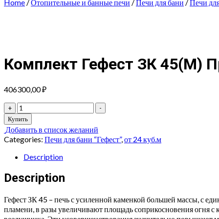
Home
/
Отопительные и банные печи
/
Печи для бани
/
Печи для
Комплект Гефест ЗК 45(М) 
406300,00
₽
Комплект
+
-
Гефест
Купить
ЗК
Добавить в список желаний
45(М)
Categories:
Печи для бани “Гефест”
,
от 24 куб.м
Президент
1160/60
Description
Талькомагнезит
quantity
Description
Гефест ЗК 45 – печь с усиленной каменкой большей массы, с е
пламени, в разы увеличивают площадь соприкосновения огня с 
воздушника. Эти усовершенствования значительно повышают мо