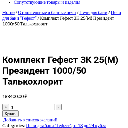
Сопутствующие товары и изделия
Home
/
Отопительные и банные печи
/
Печи для бани
/
Печи
для бани “Гефест”
/ Комплект Гефест ЗК 25(М) Президент
1000/50 Талькохлорит
Комплект Гефест ЗК 25(М)
Президент 1000/50
Талькохлорит
188400,00
₽
Комплект
+
-
Гефест
Купить
ЗК
Добавить в список желаний
25(М)
Categories:
Печи для бани “Гефест”
,
от 18 до 24 куб.м