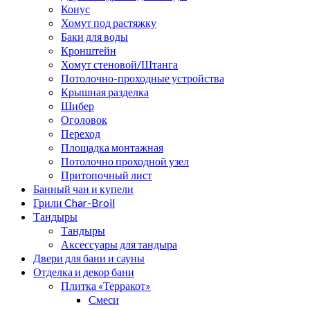
Конус
Хомут под растяжку
Баки для воды
Кронштейн
Хомут стеновой/Штанга
Потолочно-проходные устройства
Крышная разделка
Шибер
Оголовок
Переход
Площадка монтажная
Потолочно проходной узел
Притопочный лист
Банный чан и купели
Грили Char-Broil
Тандыры
Тандыры
Аксессуары для тандыра
Двери для бани и сауны
Отделка и декор бани
Плитка «Терракот»
Смеси