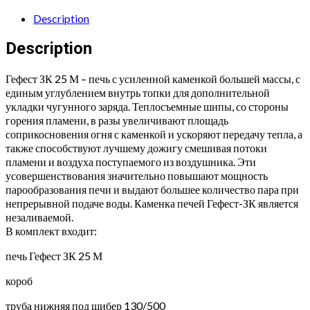
Президент
1000/50
Description
Талькохлорит
quantity
Description
Гефест ЗК 25 М – печь с усиленной каменкой большей массы, с
единым углублением внутрь топки для дополнительной
укладки чугунного заряда. Теплосъемные шипы, со стороны
горения пламени, в разы увеличивают площадь
соприкосновения огня с каменкой и ускоряют передачу тепла, а
также способствуют лучшему дожигу смешивая потоки
пламени и воздуха поступаемого из воздушника. Эти
усовершенствования значительно повышают мощность
парообразования печи и выдают большее количество пара при
непрерывной подаче воды. Каменка печей Гефест-ЗК является
незаливаемой.
В комплект входит:
печь Гефест ЗК 25 М
короб
труба нижняя под шибер 130/500