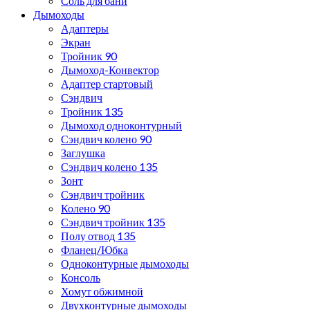
Соль для бани
Дымоходы
Адаптеры
Экран
Тройник 90
Дымоход-Конвектор
Адаптер стартовый
Сэндвич
Тройник 135
Дымоход одноконтурный
Сэндвич колено 90
Заглушка
Сэндвич колено 135
Зонт
Сэндвич тройник
Колено 90
Сэндвич тройник 135
Полу отвод 135
Фланец/Юбка
Одноконтурные дымоходы
Консоль
Хомут обжимной
Двухконтурные дымоходы