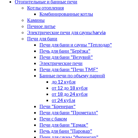
Отопительные и банные печи
Котлы отопления
Комбинированные котлы
Камины
Печное литье
Электрические печи для сауны harvia
Печи для бани
Печи для бани и сауны "Теплодар"
Печь для бани "Берёзка"
Печи для бани "Везувий"
Электрические печи
Печи для бани "Печи TMF"
Банные печи по объему парной
до 12 куб.м
от 12 до 18 куб.м
от 18 до 24 куб.м
от 24 куб.м
Печи "Бренеран"
Печи для бани "Прометалл"
Печи с баком
Печи для бани "Ермак"
Печь для бани "Паровар"
Печи для сауны "Ферингер"