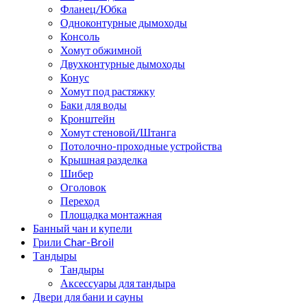
Фланец/Юбка
Одноконтурные дымоходы
Консоль
Хомут обжимной
Двухконтурные дымоходы
Конус
Хомут под растяжку
Баки для воды
Кронштейн
Хомут стеновой/Штанга
Потолочно-проходные устройства
Крышная разделка
Шибер
Оголовок
Переход
Площадка монтажная
Банный чан и купели
Грили Char-Broil
Тандыры
Тандыры
Аксессуары для тандыра
Двери для бани и сауны