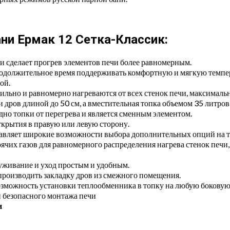
ани Ермак 12 Сетка-Классик:
и сделает прогрев элементов печи более равномерным.
одолжительное время поддерживать комфортную и мягкую темпер
ой.
льно и равномерно нагреваются от всех стенок печи, максимальн
 дров длиной до 50 см, а вместительная топка объемом 35 литров
дно топки от перегрева и является сменным элементом.
ткрытия в правую или левую сторону.
вляет широкие возможности выбора дополнительных опций на т
ячих газов для равномерного распределения нагрева стенок печ
луживание и уход простым и удобным.
производить закладку дров из смежного помещения.
зможность установки теплообменника в топку на любую боковую 
и безопасного монтажа печи
и