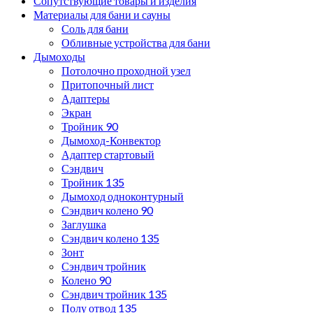
Сопутствующие товары и изделия
Материалы для бани и сауны
Соль для бани
Обливные устройства для бани
Дымоходы
Потолочно проходной узел
Притопочный лист
Адаптеры
Экран
Тройник 90
Дымоход-Конвектор
Адаптер стартовый
Сэндвич
Тройник 135
Дымоход одноконтурный
Сэндвич колено 90
Заглушка
Сэндвич колено 135
Зонт
Сэндвич тройник
Колено 90
Сэндвич тройник 135
Полу отвод 135