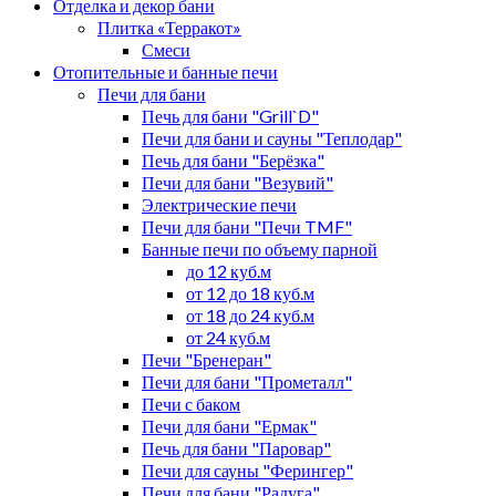
Отделка и декор бани
Плитка «Терракот»
Смеси
Отопительные и банные печи
Печи для бани
Печь для бани "Grill`D"
Печи для бани и сауны "Теплодар"
Печь для бани "Берёзка"
Печи для бани "Везувий"
Электрические печи
Печи для бани "Печи TMF"
Банные печи по объему парной
до 12 куб.м
от 12 до 18 куб.м
от 18 до 24 куб.м
от 24 куб.м
Печи "Бренеран"
Печи для бани "Прометалл"
Печи с баком
Печи для бани "Ермак"
Печь для бани "Паровар"
Печи для сауны "Ферингер"
Печи для бани "Радуга"