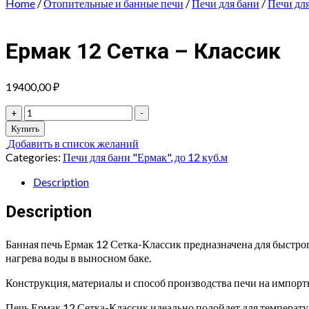
Home
/
Отопительные и банные печи
/
Печи для бани
/
Печи дл
Ермак 12 Сетка – Классик
19400,00
₽
Ермак
+
-
12
Купить
Сетка
Добавить в список желаний
-
Categories:
Печи для бани "Ермак"
,
до 12 куб.м
Классик
quantity
Description
Description
Банная печь Ермак 12 Сетка-Классик предназначена для быстро
нагрева воды в выносном баке.
Конструкция, материалы и способ производства печи на импорт
Печь Ермак 12 Сетка-Классик идеально подойдет для температ