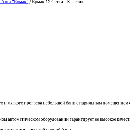
я бани "Ермак"
/ Ермак 12 Сетка – Классик
го и мягкого прогрева небольшой бани с парильным помещением о
ном автоматическом оборудовании гарантирует ее высокое качест
урных режимов русской парной бани.