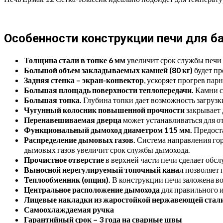
Особенности конструкции печи для б
Толщина стали в топке 6 мм
увеличит срок службы печи 
Большой объем закладываемых камней (80 кг)
будет пр
Задняя стенка – экран-конвектор
, ускоряет прогрев парн
Большая площадь поверхности теплопередачи.
Камни си
Большая топка.
Глубина топки дает возможность загрузки
Чугунный колосник повышенной прочности
закрывает 
Перенавешиваемая дверца
может устанавливаться для о
Функциональный дымоход диаметром 115 мм.
Предоста
Распределение дымовых газов.
Система направления гор
дымовых газов увеличит срок службы дымохода.
Прочистное отверстие
в верхней части печи сделает обс
Выносной нерегулируемый топочный канал
позволяет 
Теплообменник (опция).
В конструкции печи заложена во
Центральное расположение дымохода
для правильного 
Лицевые накладки из жаростойкой нержавеющей стал
Самоохлаждаемая ручка
Гарантийный срок – 3 года на сварные швы