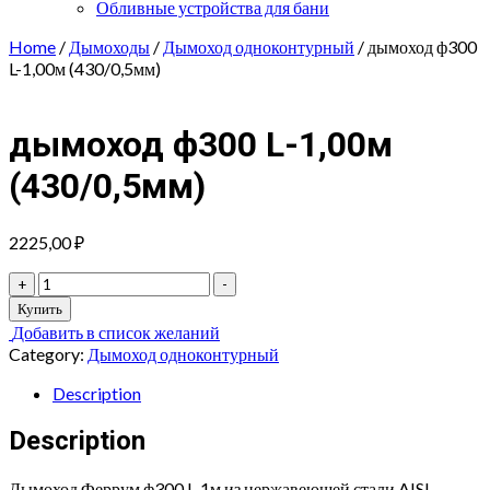
Обливные устройства для бани
Home
/
Дымоходы
/
Дымоход одноконтурный
/ дымоход ф300
L-1,00м (430/0,5мм)
дымоход ф300 L-1,00м
(430/0,5мм)
2225,00
₽
дымоход
+
-
ф300
Купить
L-
Добавить в список желаний
1,00м
Category:
Дымоход одноконтурный
(430/0,5мм)
quantity
Description
Description
Дымоход Феррум ф300 L-1м из нержавеющей стали AISI