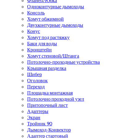
Фланец/Юбка
Одноконтурные дымоходы
Консоль
Хомут обжимной
Двухконтурные дымоходы
Конус
Хомут под растяжку
Баки для воды
Кронштейн
Хомут стеновой/Штанга
Потолочно-проходные устройства
Крышная разделка
Шибер
Оголовок
Переход
Площадка монтажная
Потолочно проходной узел
Притопочный лист
Адаптеры
Экран
Тройник 90
Дымоход-Конвектор
Адаптер стартовый