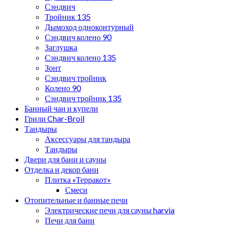
Сэндвич
Тройник 135
Дымоход одноконтурный
Сэндвич колено 90
Заглушка
Сэндвич колено 135
Зонт
Сэндвич тройник
Колено 90
Сэндвич тройник 135
Банный чан и купели
Грили Char-Broil
Тандыры
Аксессуары для тандыра
Тандыры
Двери для бани и сауны
Отделка и декор бани
Плитка «Терракот»
Смеси
Отопительные и банные печи
Электрические печи для сауны harvia
Печи для бани