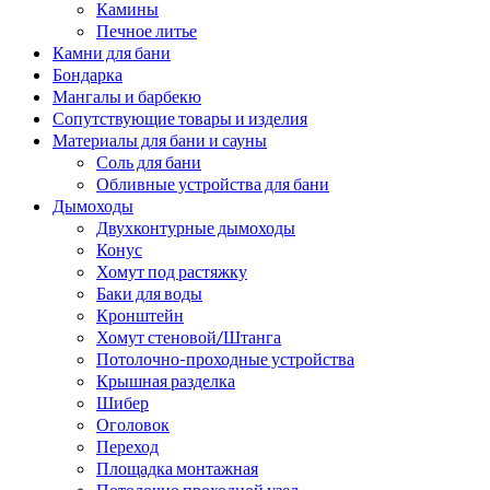
Камины
Печное литье
Камни для бани
Бондарка
Мангалы и барбекю
Сопутствующие товары и изделия
Материалы для бани и сауны
Соль для бани
Обливные устройства для бани
Дымоходы
Двухконтурные дымоходы
Конус
Хомут под растяжку
Баки для воды
Кронштейн
Хомут стеновой/Штанга
Потолочно-проходные устройства
Крышная разделка
Шибер
Оголовок
Переход
Площадка монтажная
Потолочно проходной узел