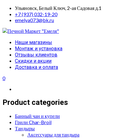
Skip
Ульяновск, Белый Ключ, 2-ая Садовая д.1
to
+7 (937) 032-19-20
content
emelya073@bk.ru
Primary
Наши магазины
Menu
Монтаж и установка
Отзывы клиентов
Скидки и акции
Доставка и оплата
0
Product categories
Банный чан и купели
Грили Char-Broil
Тандыры
Аксессуары для тандыра