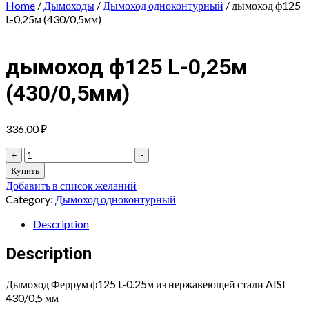
Home
/
Дымоходы
/
Дымоход одноконтурный
/ дымоход ф125
L-0,25м (430/0,5мм)
дымоход ф125 L-0,25м
(430/0,5мм)
336,00
₽
дымоход
+
-
ф125
Купить
L-
Добавить в список желаний
0,25м
Category:
Дымоход одноконтурный
(430/0,5мм)
quantity
Description
Description
Дымоход Феррум ф125 L-0.25м из нержавеющей стали AISI
430/0,5 мм