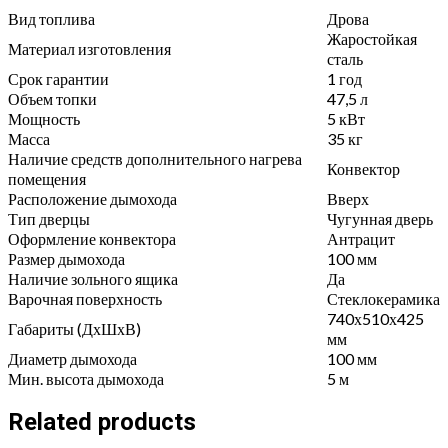
Вид топлива
Дрова
Жаростойкая
Материал изготовления
сталь
Срок гарантии
1 год
Объем топки
47,5 л
Мощность
5 кВт
Масса
35 кг
Наличие средств дополнительного нагрева
Конвектор
помещения
Расположение дымохода
Вверх
Тип дверцы
Чугунная дверь
Оформление конвектора
Антрацит
Размер дымохода
100 мм
Наличие зольного ящика
Да
Варочная поверхность
Стеклокерамика
740х510х425
Габариты (ДхШхВ)
мм
Диаметр дымохода
100 мм
Мин. высота дымохода
5 м
Related products