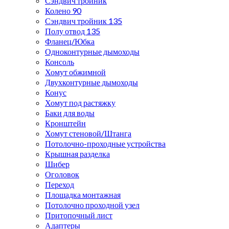
Сэндвич тройник
Колено 90
Сэндвич тройник 135
Полу отвод 135
Фланец/Юбка
Одноконтурные дымоходы
Консоль
Хомут обжимной
Двухконтурные дымоходы
Конус
Хомут под растяжку
Баки для воды
Кронштейн
Хомут стеновой/Штанга
Потолочно-проходные устройства
Крышная разделка
Шибер
Оголовок
Переход
Площадка монтажная
Потолочно проходной узел
Притопочный лист
Адаптеры