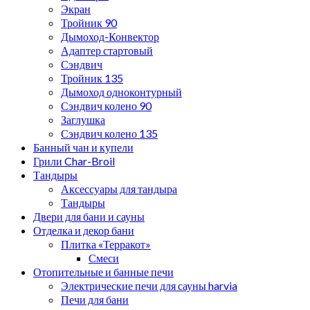
Экран
Тройник 90
Дымоход-Конвектор
Адаптер стартовый
Сэндвич
Тройник 135
Дымоход одноконтурный
Сэндвич колено 90
Заглушка
Сэндвич колено 135
Банный чан и купели
Грили Char-Broil
Тандыры
Аксессуары для тандыра
Тандыры
Двери для бани и сауны
Отделка и декор бани
Плитка «Терракот»
Смеси
Отопительные и банные печи
Электрические печи для сауны harvia
Печи для бани