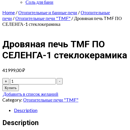
Соль для бани
Home
/
Отопительные и банные печи
/
Отопительные
печи
/
Отопительные печи "TMF"
/ Дровяная печь TMF ПО
СЕЛЕНГА-1 стеклокерамика
Дровяная печь TMF ПО
СЕЛЕНГА-1 стеклокерамика
41999,00
₽
Дровяная
+
-
печь
Купить
TMF
Добавить в список желаний
ПО
Category:
Отопительные печи "TMF"
СЕЛЕНГА-1
стеклокерамика
Description
quantity
Description