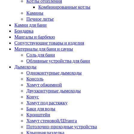
Котлы отопления
Комбинированные котлы
Камины
Печное литье
Камни для бани
Бондарка
Мангалы и барбекю
Сопутствующие товары и изделия
Материалы для бани и сауны
Соль для бани
Обливные устройства для бани
Дымоходы
Одноконтурные дымоходы
Консоль
Хомут обжимной
Двухконтурные дымоходы
Конус
Хомут под растяжку
Баки для воды
Кронштейн
Хомут стеновой/Штанга
Потолочно-проходные устройства
Крышная разделка