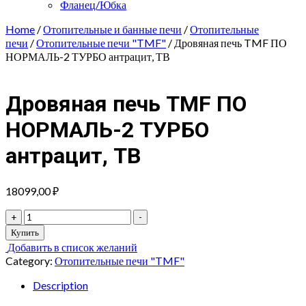
Фланец/Юбка
Home
/
Отопительные и банные печи
/
Отопительные
печи
/
Отопительные печи "TMF"
/ Дровяная печь TMF ПО
НОРМАЛЬ-2 ТУРБО антрацит, ТВ
Дровяная печь TMF ПО
НОРМАЛЬ-2 ТУРБО
антрацит, ТВ
18099,00
₽
Дровяная
+
-
печь
Купить
TMF
Добавить в список желаний
ПО
Category:
Отопительные печи "TMF"
НОРМАЛЬ-2
ТУРБО
Description
антрацит,