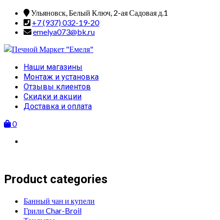
Skip
Ульяновск, Белый Ключ, 2-ая Садовая д.1
to
+7 (937) 032-19-20
content
emelya073@bk.ru
Primary
Наши магазины
Menu
Монтаж и установка
Отзывы клиентов
Скидки и акции
Доставка и оплата
0
Product categories
Банный чан и купели
Грили Char-Broil