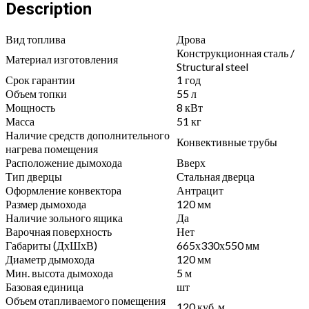
ТВ
Description
quantity
Вид топлива
Дрова
Конструкционная сталь /
Материал изготовления
Structural steel
Срок гарантии
1 год
Объем топки
55 л
Мощность
8 кВт
Масса
51 кг
Наличие средств дополнительного
Конвективные трубы
нагрева помещения
Расположение дымохода
Вверх
Тип дверцы
Стальная дверца
Оформление конвектора
Антрацит
Размер дымохода
120 мм
Наличие зольного ящика
Да
Варочная поверхность
Нет
Габариты (ДхШхВ)
665х330х550 мм
Диаметр дымохода
120 мм
Мин. высота дымохода
5 м
Базовая единица
шт
Объем отапливаемого помещения
120 куб. м