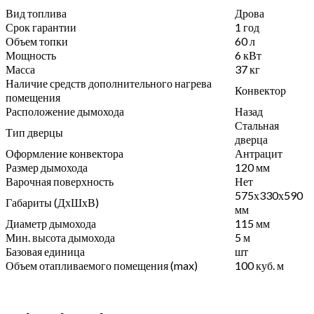
Вид топлива
Дрова
Срок гарантии
1 год
Объем топки
60 л
Мощность
6 кВт
Масса
37 кг
Наличие средств дополнительного нагрева
Конвектор
помещения
Расположение дымохода
Назад
Стальная
Тип дверцы
дверца
Оформление конвектора
Антрацит
Размер дымохода
120 мм
Варочная поверхность
Нет
575х330х590
Габариты (ДхШхВ)
мм
Диаметр дымохода
115 мм
Мин. высота дымохода
5 м
Базовая единица
шт
Объем отапливаемого помещения (max)
100 куб. м