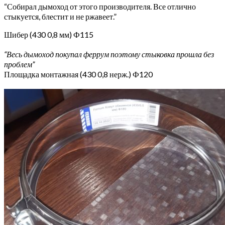
“Собирал дымоход от этого производителя. Все отлично
стыкуется, блестит и не ржавеет.”
Шибер (430 0,8 мм) Ф115
“Весь дымоход покупал феррум поэтому стыковка прошла без
проблем”
Площадка монтажная (430 0,8 нерж.) Ф120