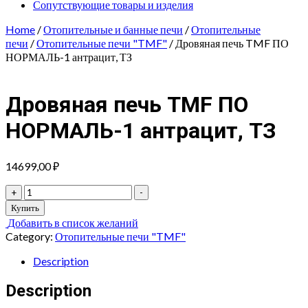
Сопутствующие товары и изделия
Home
/
Отопительные и банные печи
/
Отопительные
печи
/
Отопительные печи "TMF"
/ Дровяная печь TMF ПО
НОРМАЛЬ-1 антрацит, ТЗ
Дровяная печь TMF ПО
НОРМАЛЬ-1 антрацит, ТЗ
14699,00
₽
Дровяная
+
-
печь
Купить
TMF
Добавить в список желаний
ПО
Category:
Отопительные печи "TMF"
НОРМАЛЬ-1
антрацит,
Description
ТЗ
quantity
Description