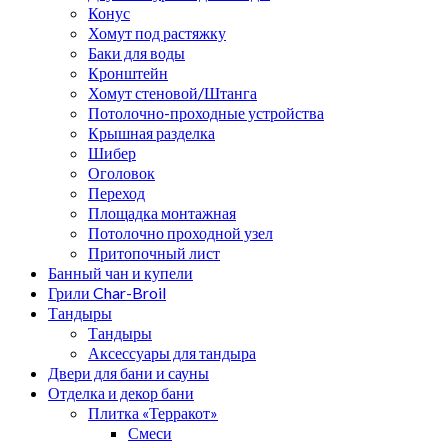
Конус
Хомут под растяжку
Баки для воды
Кронштейн
Хомут стеновой/Штанга
Потолочно-проходные устройства
Крышная разделка
Шибер
Оголовок
Переход
Площадка монтажная
Потолочно проходной узел
Притопочный лист
Банный чан и купели
Грили Char-Broil
Тандыры
Тандыры
Аксессуары для тандыра
Двери для бани и сауны
Отделка и декор бани
Плитка «Терракот»
Смеси