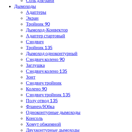
Соль для бани
Дымоходы
Адаптеры
Экран
Тройник 90
Дымоход-Конвектор
Адаптер стартовый
Сэндвич
Тройник 135
Дымоход одноконтурный
Сэндвич колено 90
Заглушка
Сэндвич колено 135
Зонт
Сэндвич тройник
Колено 90
Сэндвич тройник 135
Полу отвод 135
Фланец/Юбка
Одноконтурные дымоходы
Консоль
Хомут обжимной
Двухконтурные дымоходы