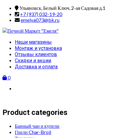
Skip
Ульяновск, Белый Ключ, 2-ая Садовая д.1
to
+7 (937) 032-19-20
content
emelya073@bk.ru
Primary
Наши магазины
Menu
Монтаж и установка
Отзывы клиентов
Скидки и акции
Доставка и оплата
0
Product categories
Банный чан и купели
Грили Char-Broil