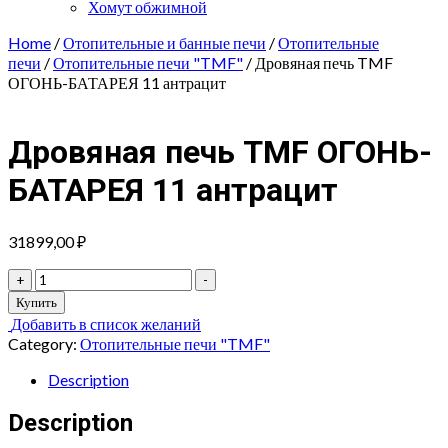
Хомут обжимной
Home
/
Отопительные и банные печи
/
Отопительные
печи
/
Отопительные печи "TMF"
/ Дровяная печь TMF
ОГОНЬ-БАТАРЕЯ 11 антрацит
Дровяная печь TMF ОГОНЬ-
БАТАРЕЯ 11 антрацит
31899,00
₽
Дровяная
+
-
печь
Купить
TMF
Добавить в список желаний
ОГОНЬ-
Category:
Отопительные печи "TMF"
БАТАРЕЯ
11
Description
антрацит
quantity
Description