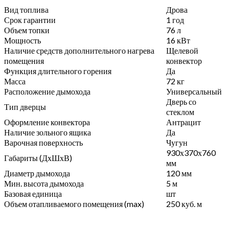
Вид топлива
Дрова
Срок гарантии
1 год
Объем топки
76 л
Мощность
16 кВт
Наличие средств дополнительного нагрева
Щелевой
помещения
конвектор
Функция длительного горения
Да
Масса
72 кг
Расположение дымохода
Универсальный
Дверь со
Тип дверцы
стеклом
Оформление конвектора
Антрацит
Наличие зольного ящика
Да
Варочная поверхность
Чугун
930х370х760
Габариты (ДхШхВ)
мм
Диаметр дымохода
120 мм
Мин. высота дымохода
5 м
Базовая единица
шт
Объем отапливаемого помещения (max)
250 куб. м