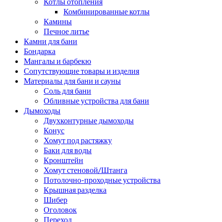
Котлы отопления
Комбинированные котлы
Камины
Печное литье
Камни для бани
Бондарка
Мангалы и барбекю
Сопутствующие товары и изделия
Материалы для бани и сауны
Соль для бани
Обливные устройства для бани
Дымоходы
Двухконтурные дымоходы
Конус
Хомут под растяжку
Баки для воды
Кронштейн
Хомут стеновой/Штанга
Потолочно-проходные устройства
Крышная разделка
Шибер
Оголовок
Переход