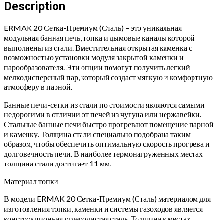
ПРЕМИУМ
Description
(Сталь)
quantity
ERMAK 20 Сетка-Премиум (Сталь) – это уникальная
модульная банная печь, топка и дымовые каналы которой
выполнены из стали. Вместительная открытая каменка с
возможностью установки модуля закрытой каменки и
парообразователя. Эти опции помогут получить легкий
мелкодисперсный пар, который создаст мягкую и комфортную
атмосферу в парной.
Банные печи-сетки из стали по стоимости являются самыми
недорогими в отличии от печей из чугуна или нержавейки.
Стальные банные печи быстро прогревают помещение парной
и каменку. Толщина стали специально подобрана таким
образом, чтобы обеспечить оптимальную скорость прогрева и
долговечность печи. В наиболее термонагруженных местах
толщина стали достигает 11 мм.
Материал топки
В модели ERMAK 20 Сетка-Премиум (Сталь) материалом для
изготовления топки, каменки и системы газоходов является
конструкционная углеродистая сталь. Толщина в местах