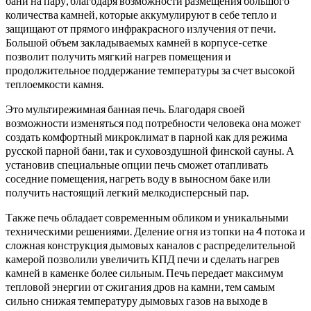
бани на пару, благодаря возможности размещения большого
количества камней, которые аккумулируют в себе тепло и
защищают от прямого инфракрасного излучения от печи.
Большой объем закладываемых камней в корпусе-сетке
позволит получить мягкий нагрев помещения и
продолжительное поддержание температуры за счет высокой
теплоемкости камня.
Это мультирежимная банная печь. Благодаря своей
возможности изменяться под потребности человека она может
создать комфортный микроклимат в парной как для режима
русской парной бани, так и суховоздушной финской сауны. А
установив специальные опции печь сможет отапливать
соседние помещения, нагреть воду в выносном баке или
получить настоящий легкий мелкодисперсный пар.
Также печь обладает современным обликом и уникальными
техническими решениями. Деление огня из топки на 4 потока и
сложная конструкция дымовых каналов с распределительной
камерой позволили увеличить КПД печи и сделать нагрев
камней в каменке более сильным. Печь передает максимум
тепловой энергии от сжигания дров на камни, тем самым
сильно снижая температуру дымовых газов на выходе в