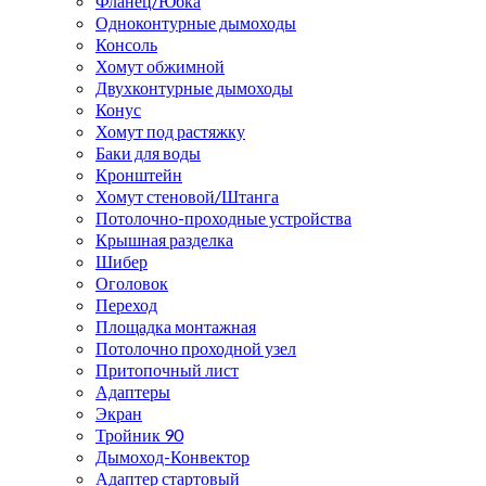
Фланец/Юбка
Одноконтурные дымоходы
Консоль
Хомут обжимной
Двухконтурные дымоходы
Конус
Хомут под растяжку
Баки для воды
Кронштейн
Хомут стеновой/Штанга
Потолочно-проходные устройства
Крышная разделка
Шибер
Оголовок
Переход
Площадка монтажная
Потолочно проходной узел
Притопочный лист
Адаптеры
Экран
Тройник 90
Дымоход-Конвектор
Адаптер стартовый