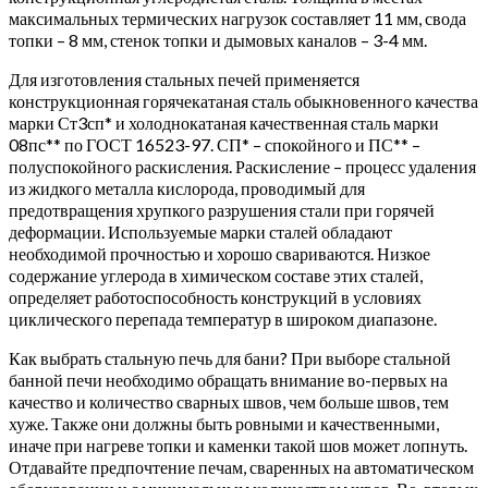
максимальных термических нагрузок составляет 11 мм, свода
топки – 8 мм, стенок топки и дымовых каналов – 3-4 мм.
Для изготовления стальных печей применяется
конструкционная горячекатаная сталь обыкновенного качества
марки Ст3сп* и холоднокатаная качественная сталь марки
08пс** по ГОСТ 16523-97. СП* – спокойного и ПС** –
полуспокойного раскисления. Раскисление – процесс удаления
из жидкого металла кислорода, проводимый для
предотвращения хрупкого разрушения стали при горячей
деформации. Используемые марки сталей обладают
необходимой прочностью и хорошо свариваются. Низкое
содержание углерода в химическом составе этих сталей,
определяет работоспособность конструкций в условиях
циклического перепада температур в широком диапазоне.
Как выбрать стальную печь для бани? При выборе стальной
банной печи необходимо обращать внимание во-первых на
качество и количество сварных швов, чем больше швов, тем
хуже. Также они должны быть ровными и качественными,
иначе при нагреве топки и каменки такой шов может лопнуть.
Отдавайте предпочтение печам, сваренных на автоматическом