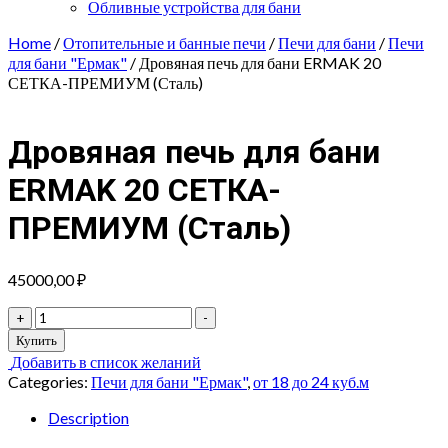
Обливные устройства для бани
Home
/
Отопительные и банные печи
/
Печи для бани
/
Печи
для бани "Ермак"
/ Дровяная печь для бани ERMAK 20
СЕТКА-ПРЕМИУМ (Сталь)
Дровяная печь для бани
ERMAK 20 СЕТКА-
ПРЕМИУМ (Сталь)
45000,00
₽
Дровяная
+
-
печь
Купить
для
Добавить в список желаний
бани
Categories:
Печи для бани "Ермак"
,
от 18 до 24 куб.м
ERMAK
20
Description
СЕТКА-