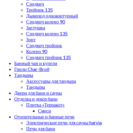
Сэндвич
Тройник 135
Дымоход одноконтурный
Сэндвич колено 90
Заглушка
Сэндвич колено 135
Зонт
Сэндвич тройник
Колено 90
Сэндвич тройник 135
Банный чан и купели
Грили Char-Broil
Тандыры
Аксессуары для тандыра
Тандыры
Двери для бани и сауны
Отделка и декор бани
Плитка «Терракот»
Смеси
Отопительные и банные печи
Электрические печи для сауны harvia
Печи для бани