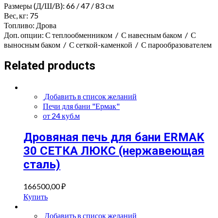
Размеры (Д/Ш/В): 66 / 47 / 83 см
Вес, кг: 75
Топливо: Дрова
Доп. опции: С теплообменником / С навесным баком / С
выносным баком / С сеткой-каменкой / С парообразователем
Related products
Добавить в список желаний
Печи для бани "Ермак"
от 24 куб.м
Дровяная печь для бани ERMAK
30 СЕТКА ЛЮКС (нержавеющая
сталь)
166500,00
₽
Купить
Добавить в список желаний