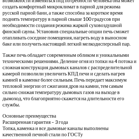
возможности изменяться под потребности человека она может
создать комфортный микроклимат в парной для режима
русской парной бани, а также способна за короткое время
поднять температуру в парной свыше 100 градусов при
необходимости создания режима жаркой суховоздушной
финской сауны. Установив специальные опции печь сможет
отапливать соседние помещения, нагреть воду в выносном
баке или получить настоящий легкий мелкодисперсный пар.
Также печь обладает современным обликом и уникальными
техническими решениями. Деление огня из топки на 4 потока и
сложная конструкция дымовых каналов с распределительной
камерой позволили увеличить КПД печи и сделать нагрев
камней в каменке более сильным. Печь передает максимум
тепловой энергии от сжигания дров на камни, тем самым
сильно снижая температуру дымовых газов на выходе в
дымоход, что благоприятно скажется на длительности его
службы.
Основные преимущества
Расширенная гарантия – 3 года
Топка, каменка и все дымовые каналы выполнены
качественной печной стали по ГОСТу