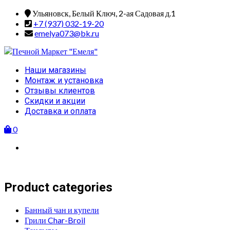
Skip
Ульяновск, Белый Ключ, 2-ая Садовая д.1
to
+7 (937) 032-19-20
content
emelya073@bk.ru
Primary
Наши магазины
Menu
Монтаж и установка
Отзывы клиентов
Скидки и акции
Доставка и оплата
0
Product categories
Банный чан и купели
Грили Char-Broil