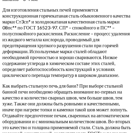
Для изготовления стальных печей применяется
конструкционная горячекатаная сталь обыкновенного качества
марки Ст3сп* и холоднокатаная качественная сталь марки
08пс** по ГОСТ 16523-97. СП* – спокойного и ПС** –
полуспокойного раскисления. Раскисление – процесс удаления
из жидкого металла кислорода, проводимый для
предотвращения хрупкого разрушения стали при горячей
деформации. Используемые марки сталей обладают
необходимой прочностью и хорошо свариваются. Низкое
содержание углерода в химическом составе этих сталей,
определяет работоспособность конструкций в условиях
циклического перепада температур в широком диапазоне.
Как выбрать стальную печь для бани? При выборе стальной
банной печи необходимо обращать внимание во-первых на
качество и количество сварных швов, чем больше швов, тем
хуже. Также они должны быть ровными и качественными,
иначе при нагреве топки и каменки такой шов может лопнуть.
Отдавайте предпочтение печам, сваренных на автоматическом
оборудовании и с минимальным количеством швов. Во-вторых
это качество и толщина применяемой стали. Сталь должна быть