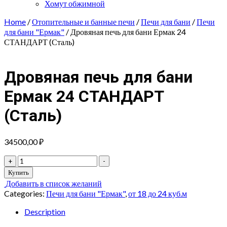
Хомут обжимной
Home
/
Отопительные и банные печи
/
Печи для бани
/
Печи
для бани "Ермак"
/ Дровяная печь для бани Ермак 24
СТАНДАРТ (Сталь)
Дровяная печь для бани
Ермак 24 СТАНДАРТ
(Сталь)
34500,00
₽
Дровяная
+
-
печь
Купить
для
Добавить в список желаний
бани
Categories:
Печи для бани "Ермак"
,
от 18 до 24 куб.м
Ермак
24
Description
СТАНДАРТ