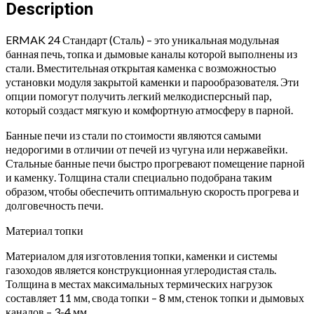
(Сталь)
Description
quantity
ERMAK 24 Стандарт (Сталь) – это уникальная модульная
банная печь, топка и дымовые каналы которой выполнены из
стали. Вместительная открытая каменка с возможностью
установки модуля закрытой каменки и парообразователя. Эти
опции помогут получить легкий мелкодисперсный пар,
который создаст мягкую и комфортную атмосферу в парной.
Банные печи из стали по стоимости являются самыми
недорогими в отличии от печей из чугуна или нержавейки.
Стальные банные печи быстро прогревают помещение парной
и каменку. Толщина стали специально подобрана таким
образом, чтобы обеспечить оптимальную скорость прогрева и
долговечность печи.
Материал топки
Материалом для изготовления топки, каменки и системы
газоходов является конструкционная углеродистая сталь.
Толщина в местах максимальных термических нагрузок
составляет 11 мм, свода топки – 8 мм, стенок топки и дымовых
каналов – 3-4 мм.