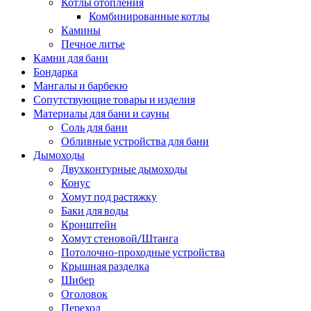
Котлы отопления
Комбинированные котлы
Камины
Печное литье
Камни для бани
Бондарка
Мангалы и барбекю
Сопутствующие товары и изделия
Материалы для бани и сауны
Соль для бани
Обливные устройства для бани
Дымоходы
Двухконтурные дымоходы
Конус
Хомут под растяжку
Баки для воды
Кронштейн
Хомут стеновой/Штанга
Потолочно-проходные устройства
Крышная разделка
Шибер
Оголовок
Переход