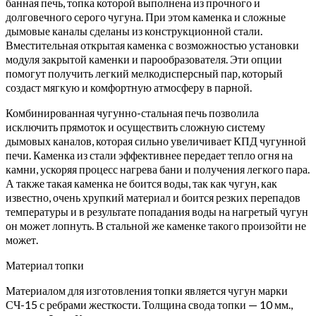
банная печь, топка которой выполнена из прочного и
долговечного серого чугуна. При этом каменка и сложные
дымовые каналы сделаны из конструкционной стали.
Вместительная открытая каменка с возможностью установки
модуля закрытой каменки и парообразователя. Эти опции
помогут получить легкий мелкодисперсный пар, который
создаст мягкую и комфортную атмосферу в парной.
Комбинированная чугунно-стальная печь позволила
исключить прямоток и осуществить сложную систему
дымовых каналов, которая сильно увеличивает КПД чугунной
печи. Каменка из стали эффективнее передает тепло огня на
камни, ускоряя процесс нагрева бани и получения легкого пара.
А также такая каменка не боится воды, так как чугун, как
известно, очень хрупкий материал и боится резких перепадов
температуры и в результате попадания воды на нагретый чугун
он может лопнуть. В стальной же каменке такого произойти не
может.
Материал топки
Материалом для изготовления топки является чугун марки
СЧ-15 с ребрами жесткости. Толщина свода топки — 10 мм.,