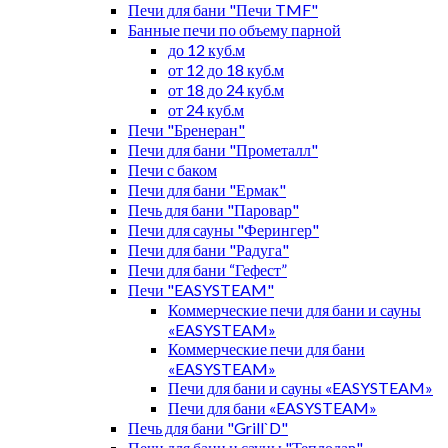
Печи для бани "Печи TMF"
Банные печи по объему парной
до 12 куб.м
от 12 до 18 куб.м
от 18 до 24 куб.м
от 24 куб.м
Печи "Бренеран"
Печи для бани "Прометалл"
Печи с баком
Печи для бани "Ермак"
Печь для бани "Паровар"
Печи для сауны "Ферингер"
Печи для бани "Радуга"
Печи для бани “Гефест”
Печи "EASYSTEAM"
Коммерческие печи для бани и сауны
«EASYSTEAM»
Коммерческие печи для бани
«EASYSTEAM»
Печи для бани и сауны «EASYSTEAM»
Печи для бани «EASYSTEAM»
Печь для бани "Grill`D"
Печи для бани и сауны "Теплодар"