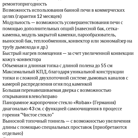
ремонтопригодность
Возможность использования банной печи в коммерческих
целях (гарантия 12 месяцев)
Модульность — возможность усовершенствования печи с
помощью дополнительных опций (навесной бак, сетка-
каменка, модуль закрытой каменки, парообразователь,
выносной бак, теплообменник, конвектор или экономайзер на
трубу дымохода и др.)
Быстрый нагрев помещения — за счет увеличенной конвекции
кожух-конвектора
Объемная и длинная топка с длиной полена до 55 см
Максимальный КПД, благодаря уникальной конструкции
топки и сложной двухпоточной системе дымовых каналов с
камерой распределения огня под каменкой
Большая перенавешиваемая дверка с возможностью
открывания влево/вправо
Панорамное жаропрочное стекло «Robax» (Германия)
диагональю 43 см. с функцией самоочищения в процессе
горения “Чистое стекло”
Выносной топочный тоннель — с возможностью увеличения
длины с помощью специальных проставок (приобретаются
отдельно)