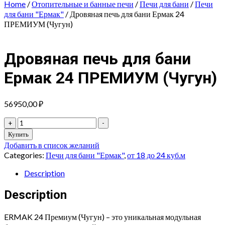
Home
/
Отопительные и банные печи
/
Печи для бани
/
Печи
для бани "Ермак"
/ Дровяная печь для бани Ермак 24
ПРЕМИУМ (Чугун)
Дровяная печь для бани
Ермак 24 ПРЕМИУМ (Чугун)
56950,00
₽
Дровяная
+
-
печь
Купить
для
Добавить в список желаний
бани
Categories:
Печи для бани "Ермак"
,
от 18 до 24 куб.м
Ермак
24
Description
ПРЕМИУМ
(Чугун)
Description
quantity
ERMAK 24 Премиум (Чугун) – это уникальная модульная