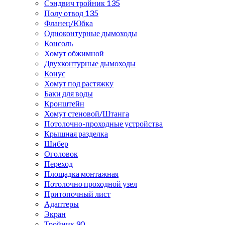
Сэндвич тройник 135
Полу отвод 135
Фланец/Юбка
Одноконтурные дымоходы
Консоль
Хомут обжимной
Двухконтурные дымоходы
Конус
Хомут под растяжку
Баки для воды
Кронштейн
Хомут стеновой/Штанга
Потолочно-проходные устройства
Крышная разделка
Шибер
Оголовок
Переход
Площадка монтажная
Потолочно проходной узел
Притопочный лист
Адаптеры
Экран
Тройник 90