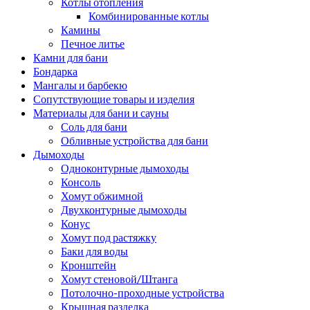
Котлы отопления
Комбинированные котлы
Камины
Печное литье
Камни для бани
Бондарка
Мангалы и барбекю
Сопутствующие товары и изделия
Материалы для бани и сауны
Соль для бани
Обливные устройства для бани
Дымоходы
Одноконтурные дымоходы
Консоль
Хомут обжимной
Двухконтурные дымоходы
Конус
Хомут под растяжку
Баки для воды
Кронштейн
Хомут стеновой/Штанга
Потолочно-проходные устройства
Крышная разделка