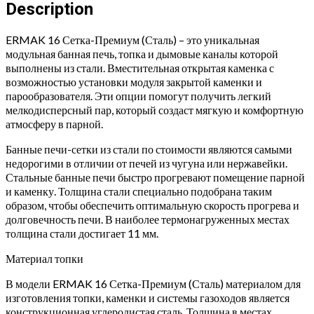
ПРЕМИУМ
Description
(Сталь)
quantity
ERMAK 16 Сетка-Премиум (Сталь) – это уникальная
модульная банная печь, топка и дымовые каналы которой
выполнены из стали. Вместительная открытая каменка с
возможностью установки модуля закрытой каменки и
парообразователя. Эти опции помогут получить легкий
мелкодисперсный пар, который создаст мягкую и комфортную
атмосферу в парной.
Банные печи-сетки из стали по стоимости являются самыми
недорогими в отличии от печей из чугуна или нержавейки.
Стальные банные печи быстро прогревают помещение парной
и каменку. Толщина стали специально подобрана таким
образом, чтобы обеспечить оптимальную скорость прогрева и
долговечность печи. В наиболее термонагруженных местах
толщина стали достигает 11 мм.
Материал топки
В модели ERMAK 16 Сетка-Премиум (Сталь) материалом для
изготовления топки, каменки и системы газоходов является
конструкционная углеродистая сталь. Толщина в местах