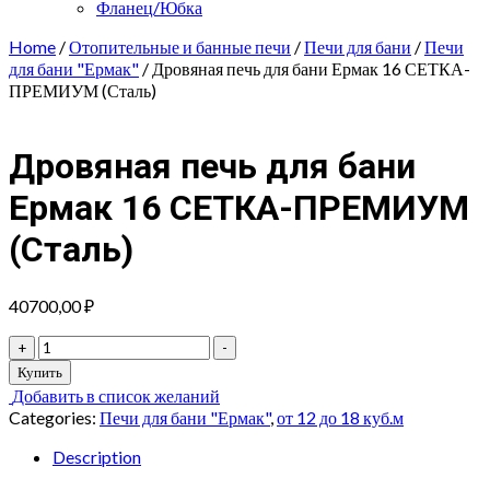
Фланец/Юбка
Home
/
Отопительные и банные печи
/
Печи для бани
/
Печи
для бани "Ермак"
/ Дровяная печь для бани Ермак 16 СЕТКА-
ПРЕМИУМ (Сталь)
Дровяная печь для бани
Ермак 16 СЕТКА-ПРЕМИУМ
(Сталь)
40700,00
₽
Дровяная
+
-
печь
Купить
для
Добавить в список желаний
бани
Categories:
Печи для бани "Ермак"
,
от 12 до 18 куб.м
Ермак
16
Description
СЕТКА-