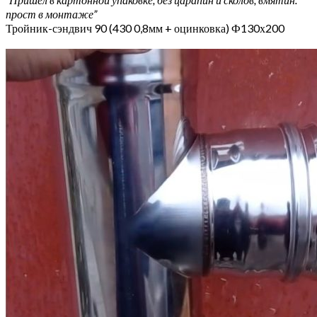
прост в монтаже”
Тройник-сэндвич 90 (430 0,8мм + оцинковка) Ф130х200