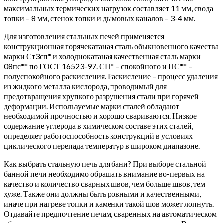
максимальных термических нагрузок составляет 11 мм, свода
топки – 8 мм, стенок топки и дымовых каналов – 3-4 мм.
Для изготовления стальных печей применяется
конструкционная горячекатаная сталь обыкновенного качества
марки Ст3сп* и холоднокатаная качественная сталь марки
08пс** по ГОСТ 16523-97. СП* – спокойного и ПС** –
полуспокойного раскисления. Раскисление – процесс удаления
из жидкого металла кислорода, проводимый для
предотвращения хрупкого разрушения стали при горячей
деформации. Используемые марки сталей обладают
необходимой прочностью и хорошо свариваются. Низкое
содержание углерода в химическом составе этих сталей,
определяет работоспособность конструкций в условиях
циклического перепада температур в широком диапазоне.
Как выбрать стальную печь для бани? При выборе стальной
банной печи необходимо обращать внимание во-первых на
качество и количество сварных швов, чем больше швов, тем
хуже. Также они должны быть ровными и качественными,
иначе при нагреве топки и каменки такой шов может лопнуть.
Отдавайте предпочтение печам, сваренных на автоматическом