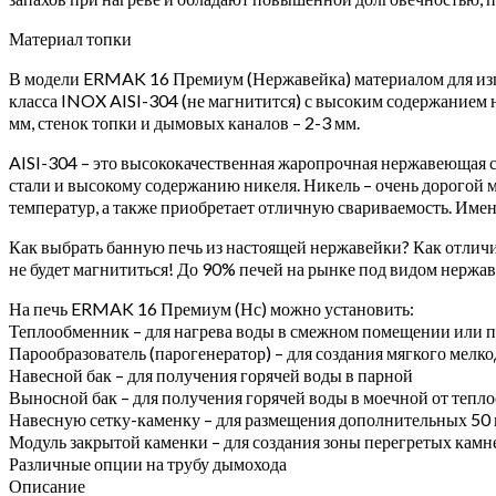
Материал топки
В модели ERMAK 16 Премиум (Нержавейка) материалом для изго
класса INOX AISI-304 (не магнитится) с высоким содержанием 
мм, стенок топки и дымовых каналов – 2-3 мм.
AISI-304 – это высококачественная жаропрочная нержавеющая ст
стали и высокому содержанию никеля. Никель – очень дорогой 
температур, а также приобретает отличную свариваемость. Имен
Как выбрать банную печь из настоящей нержавейки? Как отличи
не будет магнититься! До 90% печей на рынке под видом нержав
На печь ERMAK 16 Премиум (Нс) можно установить:
Теплообменник – для нагрева воды в смежном помещении или 
Парообразователь (парогенератор) – для создания мягкого мелк
Навесной бак – для получения горячей воды в парной
Выносной бак – для получения горячей воды в моечной от тепл
Навесную сетку-каменку – для размещения дополнительных 50 к
Модуль закрытой каменки – для создания зоны перегретых камн
Различные опции на трубу дымохода
Описание