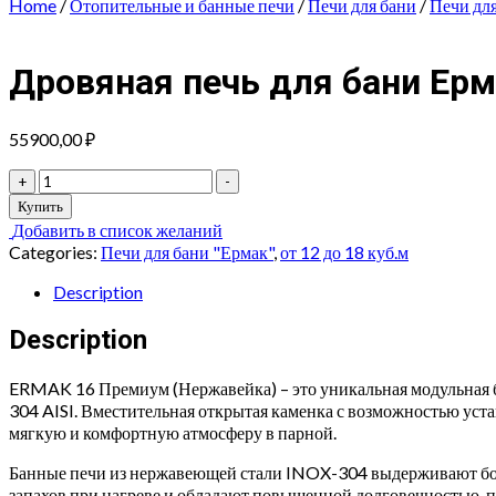
Home
/
Отопительные и банные печи
/
Печи для бани
/
Печи дл
Дровяная печь для бани Ер
55900,00
₽
Дровяная
+
-
печь
Купить
для
Добавить в список желаний
бани
Categories:
Печи для бани "Ермак"
,
от 12 до 18 куб.м
Ермак
16
Description
ПРЕМИУМ
(Нержавейка)
Description
quantity
ERMAK 16 Премиум (Нержавейка) – это уникальная модульная 
304 AISI. Вместительная открытая каменка с возможностью уст
мягкую и комфортную атмосферу в парной.
Банные печи из нержавеющей стали INOX-304 выдерживают бол
запахов при нагреве и обладают повышенной долговечностью, 