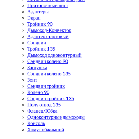
Притопочный лист
Адаптеры
Экран
Тройник 90
Дымоход-Конвектор
Адаптер стартовый
Сэндвич
Тройник 135
Дымоход одноконтурный
Сэндвич колено 90
Заглушка
Сэндвич колено 135
Зонт
Сэндвич тройник
Колено 90
Сэндвич тройник 135
Полу отвод 135
Фланец/Юбка
Одноконтурные дымоходы
Консоль
Хомут обжимной