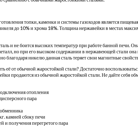
товления топки, каменки и системы газоходов является пищева
никеля до 10% и хрома 18%. Толщина нержавейки в местах максим
аль и не боится высоких температур при работе банной печи. Она
металл, но при его высоком содержании в нержавеющей стали она
но благодаря никелю данная сталь теряет свои магнитные свойств
ть её от обычной жаростойкой стали? Достаточно воспользовать
ейки продаются из обычной жаростойкой стали. Не дайте себя об
подключения отопления
одисперсного пара
ообменника
г. камней сбоку печи
ей и получения перегретого пара