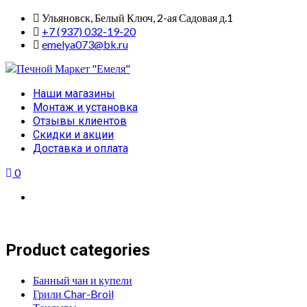
Skip
Ульяновск, Белый Ключ, 2-ая Садовая д.1
to
+7 (937) 032-19-20
content
emelya073@bk.ru
Primary
Наши магазины
Menu
Монтаж и установка
Отзывы клиентов
Скидки и акции
Доставка и оплата
0
Product categories
Банный чан и купели
Грили Char-Broil