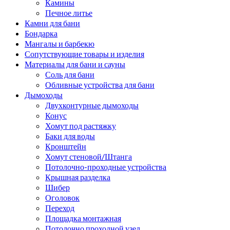
Камины
Печное литье
Камни для бани
Бондарка
Мангалы и барбекю
Сопутствующие товары и изделия
Материалы для бани и сауны
Соль для бани
Обливные устройства для бани
Дымоходы
Двухконтурные дымоходы
Конус
Хомут под растяжку
Баки для воды
Кронштейн
Хомут стеновой/Штанга
Потолочно-проходные устройства
Крышная разделка
Шибер
Оголовок
Переход
Площадка монтажная
Потолочно проходной узел