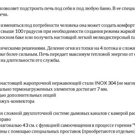
зволяет подстроить печь под себя и под любую баню. В ее спец
ечи.
 изменяться под потребности человека она может создать комфор
ой свыше 100 градусов при необходимости создания режима жарк
ыносном баке или получить настоящий легкий мелкодисперсный па
ическими решениями. Деление огня из топки на 4 потока и слож
нке более сильным. Печь передает максимум тепловой энергии от
 на длительности его службы.
з настоящей жаропрочной нержавеющей стали INOX 304 (не магн
ально термонагруженных элементов достигает 7 мм.
щью дополнительных опций
кожух-конвектора
 сложной двухпоточной системе дымовых каналов с камерой рас
право
агональю 43 см. с функцией самоочищения в процессе горения “
ны с помощью специальных проставок (приобретаются отдельно