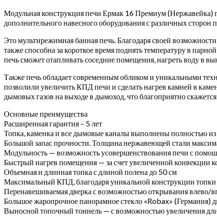
Модульная конструкция печи Ермак 16 Премиум (Нержавейка) по
дополнительного навесного оборудования с различных сторон п
Это мультирежимная банная печь. Благодаря своей возможности
также способна за короткое время поднять температуру в парн
печь сможет отапливать соседние помещения, нагреть воду в в
Также печь обладает современным обликом и уникальными техн
позволили увеличить КПД печи и сделать нагрев камней в каме
дымовых газов на выходе в дымоход, что благоприятно скажется
Основные преимущества
Расширенная гарантия – 5 лет
Топка, каменка и все дымовые каналы выполнены полностью и
Большой запас прочности. Толщина нержавеющей стали максим
Модульность — возможность усовершенствования печи с помо
Быстрый нагрев помещения — за счет увеличенной конвекции 
Объемная и длинная топка с длиной полена до 50 см
Максимальный КПД, благодаря уникальной конструкции топки и
Перенавешиваемая дверка с возможностью открывания влево/в
Большое жаропрочное панорамное стекло «Robax» (Германия) ди
Выносной топочный тоннель — с возможностью увеличения дли